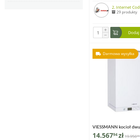
2. Internet Code
29 produkty
+
Dodaj
−
Darmowa wysyłka
VIESSMANN kocioł dwu
VITODENS 111-W 8,8-35
14.567
zł
94
19.956
08
zasobnikiem c.w.u