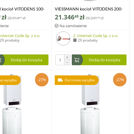
kocioł VITODENS 100-
VIESSMANN kocioł VITODENS 200-
kW z zasobnikiem c.w.u
W 1,8-35,0 kW z zasobnikiem c.w.u
zł
21.346
zł
3
48
20.914
zł
29.241
zł
01
76
0-W poj. 120 l
VITOCELL 100-W poj. 100 l
ienie
Na zamówienie
 Internet Code Sp. z o.o.
2. Internet Code Sp. z o.o.
29 produkty
29 produkty
+
Dodaj do koszyka
Dodaj do koszyka
−
-27%
-27%
a wysyłka
Darmowa wysyłka