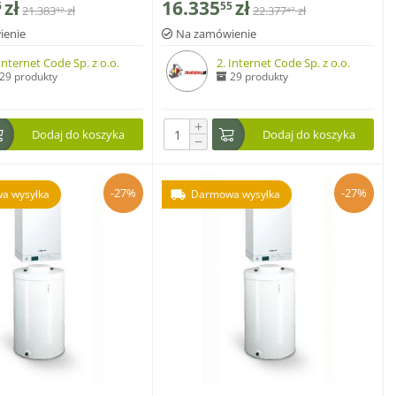
zł
16.335
zł
6
55
21.383
zł
22.377
zł
92
47
m stałotemperaturowym
regulatorem stałotemperaturowym
100, typ HC1B
Vitotronic 100, typ HC1B
ienie
Na zamówienie
 Internet Code Sp. z o.o.
2. Internet Code Sp. z o.o.
29 produkty
29 produkty
+
Dodaj do koszyka
Dodaj do koszyka
−
-27%
-27%
a wysyłka
Darmowa wysyłka