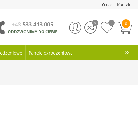
O nas
Kontakt
0
0
+48
533 413 005
0
ODDZWONIMY DO CIEBIE
grodzeniowe
Panele ogrodzeniowe