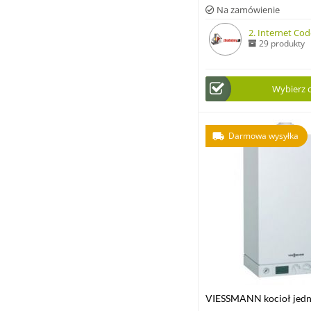
Na zamówienie
2. Internet Code
29 produkty
Wybierz 
Darmowa wysyłka
VIESSMANN kocioł jedn
VITODENS 100-W 8,8-3