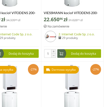
kocioł VITODENS 200-
VIESSMANN kocioł VITODENS 200-
kW z zasobnikiem c.w.u
W 1.9-19,0 kW z zasobnikiem c.w.u
zł
22.650
zł
3
96
34.335
zł
31.028
zł
80
71
0-W poj. 150 l
VITOCELL 100-W poj. 120 l
ienie
Na zamówienie
 Internet Code Sp. z o.o.
2. Internet Code Sp. z o.o.
29 produkty
29 produkty
+
Dodaj do koszyka
Dodaj do koszyka
−
-27%
-27%
a wysyłka
Darmowa wysyłka