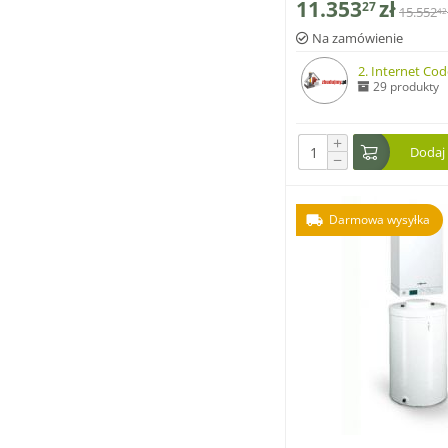
11.353
zł
27
15.552
42
Na zamówienie
2. Internet Code
29 produkty
+
Dodaj
−
Darmowa wysyłka