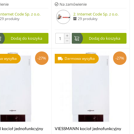
ienie
Na zamówienie
 Internet Code Sp. z o.o.
2. Internet Code Sp. z o.o.
29 produkty
29 produkty
+
Dodaj do koszyka
Dodaj do koszyka
−
-27%
-27%
a wysyłka
Darmowa wysyłka
kocioł jednofunkcyjny
VIESSMANN kocioł jednofunkcyjny
00-W 1,9-19,0 kW z
VITODENS 200-W 2,6-26,0 kW z