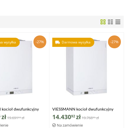
-27%
-27%
a wysyłka
Darmowa wysyłka
kocioł dwufunkcyjny
VIESSMANN kocioł dwufunkcyjny
11-W 6,5-19,0 kW z
VITODENS 111-W 6,5-26,0 kW z
zł
14.430
zł
5
92
19.691
zł
19.768
zł
03
39
 c.w.u
zasobnikiem c.w.u
ienie
Na zamówienie