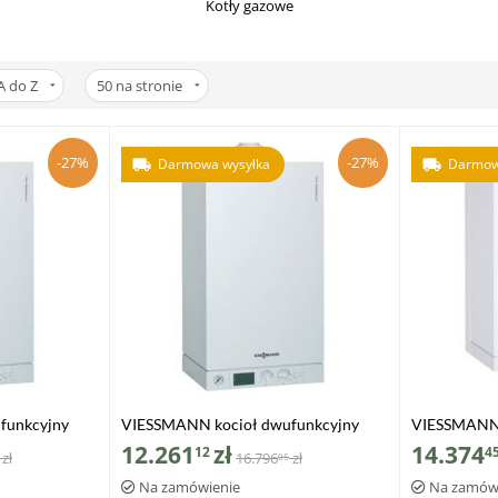
Kotły gazowe
A do Z
50
na stronie
-27%
-27%
Darmowa wysyłka
Darmow
funkcyjny
VIESSMANN kocioł dwufunkcyjny
VIESSMANN 
6,0 kW
VITODENS 100-W 8,8-35,0 kW
VITODENS 1
12.261
zł
14.374
12
4
zł
16.796
zł
05
zasobnikiem
Na zamówienie
Na zamów