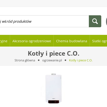
cyjne
Akcesoria ogrodzeniowe
Chemia budowlana
Siatki o
Kotły i piece C.O.
Strona główna
ogrzewanie.pl
Kotły i piece C.O.