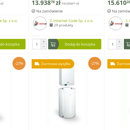
13.938
zł
15.610
78
2
zł
19.094
zł
22
regulatorem stałotemperaturowym
regulatore
Vitotronic 100, typ HC1B
Vitotronic 
Na zamówienie
Na zamów
 Sp. z o.o.
2. Internet Code Sp. z o.o.
2.
29 produkty
+
+
 do koszyka
Dodaj do koszyka
−
−
-27%
-27%
Darmowa wysyłka
Darmow