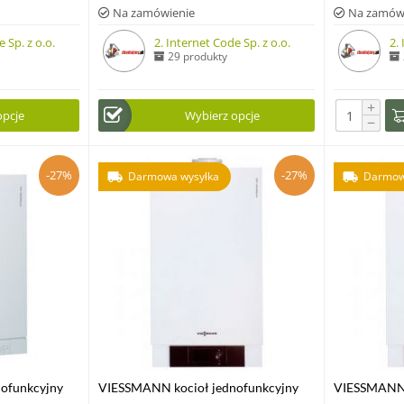
Na zamówienie
Na zamów
 Sp. z o.o.
2. Internet Code Sp. z o.o.
2.
29 produkty
+
opcje
Wybierz opcje
−
-27%
-27%
Darmowa wysyłka
Darmow
ofunkcyjny
VIESSMANN kocioł jednofunkcyjny
VIESSMANN 
5 kW
VITODENS 200-W 1,9-13,0 kW z
VITODENS 2