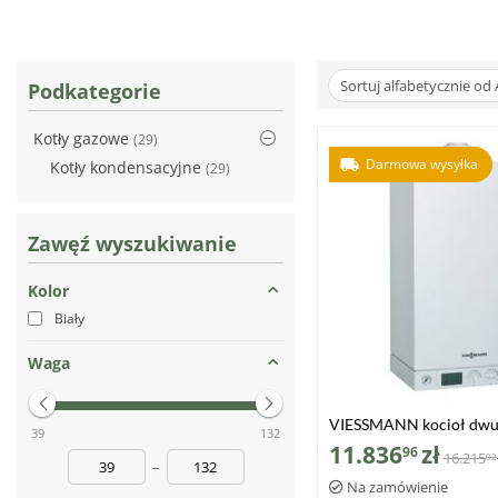
Sortuj alfabetycznie od 
Podkategorie
Kotły gazowe
(29)
Darmowa wysyłka
Kotły kondensacyjne
(29)
Zawęź wyszukiwanie
Kolor
Biały
Waga
VIESSMANN kocioł dwu
39
132
VITODENS 100-W 6,5-2
11.836
zł
96
16.215
02
–
Na zamówienie