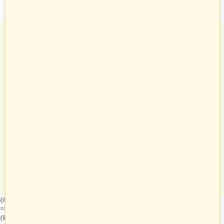
Zadowoleni Klienci
Znane marki
Zarządzanie zamówieniami odbywa
Sprawdzeni sprzedawcy i produkty
się automatycznie i intuicyjnie.
znanych marek.
Twój bezpieczny sklep
Zróżnicowane towary
Każdy, kto podejmie z nami
Prezentacja towarów jest
współpracę, otrzymuje własny
dopasowana do odpowiednich
system do zarządzania swoim
kategorii przypisanych indywidualnie
sklepem na naszych platformach.
dla każdego sprzedawcy.
{if $runtime.company_id == 15 || ($company_data.company_id|default:0)
== 15}
{literal}
{/literal}
{literal}
{/literal}