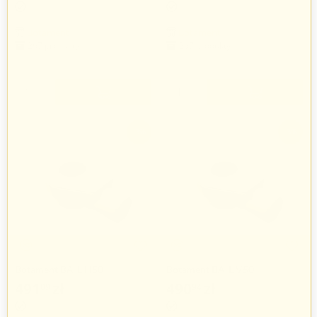
Botament
Botament
267 produkty
267 produkty
+
+
−
−
-3%
-3%
Botament BA-L H50-
Botament BA-L V50-
HORIZONTAL
VERTIKAL
491
zł
490
zł
09
94
506
zł
506
zł
28
12