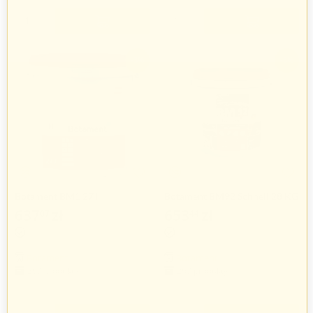
+
+
−
−
-3%
-3%
Botament BM1 27 l
Botament BM92 Schnell 28 KG
637
zł
653
zł
07
44
656
zł
673
zł
77
65
Botament
Botament
267 produkty
267 produkty
+
+