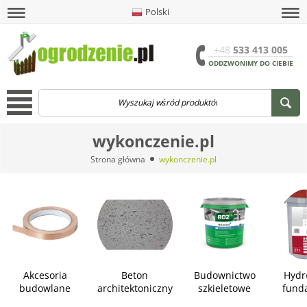
Polski
amknij
amknij menu
amknij menu
amknij menu
Menu
Otwór
+48
533 413 005
ODDZWONIMY DO CIEBIE
Menu
wykonczenie.pl
Strona główna
wykonczenie.pl
Akcesoria
Beton
Budownictwo
Hydr
budowlane
architektoniczny
szkieletowe
fund