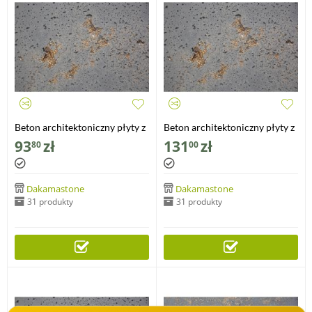
Beton architektoniczny płyty z
Beton architektoniczny płyty z
kruszywem porowate
kruszywem porowate
93
zł
131
zł
80
00
60x60x1cm
100x50x1cm
Dakamastone
Dakamastone
31 produkty
31 produkty