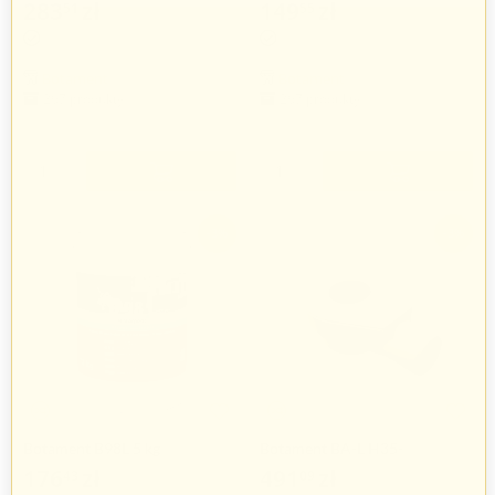
283
zł
149
zł
51
55
292
zł
154
zł
28
18
Botament
Botament
267 produkty
267 produkty
+
+
−
−
-3%
-3%
Botament B98L 5 kg
Botament BA-L H35-
HORIZONTAL
176
zł
491
zł
43
09
181
zł
506
zł
89
28