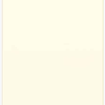
267 produkty
267 produkty
+
+
−
−
-3%
-3%
Botament BD
Botament BE901 Plus 10l
227
zł
255
zł
99
06
235
zł
262
zł
04
95
Botament
Botament
267 produkty
267 produkty