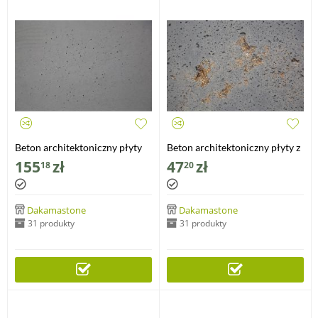
Beton architektoniczny płyty
Beton architektoniczny płyty z
standard średnioporowate
kruszywem porowate
155
zł
47
zł
18
20
120x60x1cm
30x60x1cm
Dakamastone
Dakamastone
31 produkty
31 produkty