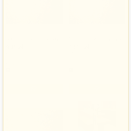
Beton architektoniczny płyty z
Beton architektoniczny płyty z
kruszywem średnioporowate
kruszywem średnioporowate
93
zł
131
zł
80
00
60x60x1cm
100x50x1cm
Dakamastone
Dakamastone
31 produkty
31 produkty