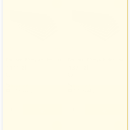
-3%
-3%
Botament BP płyta budowlana
Botament BP płyta budowlana
1,2 m x 0,6 m / 20 mm
1,2 m x 0,6 m / 30 mm
111
zł
137
zł
69
09
115
zł
141
zł
14
33
Botament
Botament
267 produkty
267 produkty
+
+
−
−
-3%
-3%