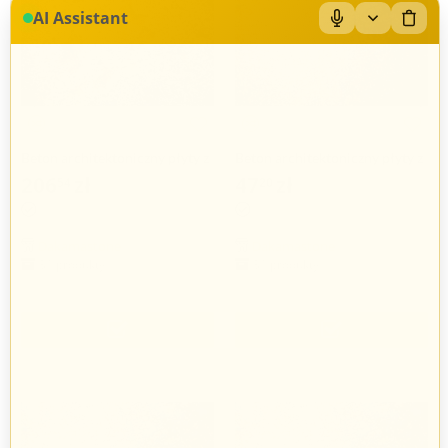
AI Assistant
Beton architektoniczny płyty z
Beton architektoniczny płyty z
kruszywem porowate
kruszywem średnioporowate
206
zł
47
zł
54
20
120x60x1cm
30x60x1cm
Dakamastone
Dakamastone
31 produkty
31 produkty