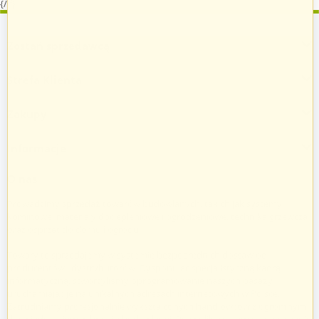
{/if}
Zostań sprzedawcą
Strefa Klienta
Zakupy
Informacje
O nas
Prowadzimy sprzedaż towarów budowlanych, takich jak systemy
kominowe, materiały dociepleniowe i ogrodzeniowe, technika grzewcza
oraz osprzęt do domu i ogrodu.
Towary te sprzedajemy w systemie bezpośrednich dostaw od
producentów i dystrybutorów. Dysponując specjalistyczną kadrą
informatyczną, stworzyliśmy oprogramowanie naszych pasaży
uruchamiając je na unikalnych adresach internetowych w Polsce.
Zatrudniamy profesjonalnie wykształconych handlowców z ogromnym
doświadczeniem w branży budowlanej. Pozwoliło to nam na nawiązanie