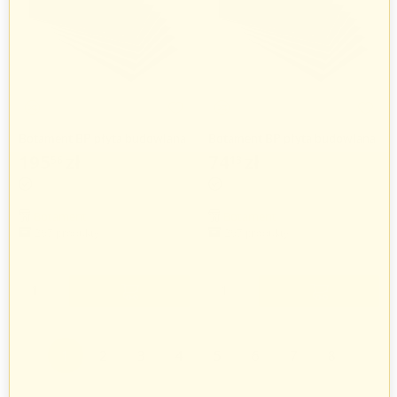
Botament BP płyta budowlana
Botament BP płyta budowlana
1,2 m x 0,6 m / 50 mm
1,2 m x 0,6 m / 6 mm
195
zł
74
zł
56
13
201
zł
76
zł
61
42
Botament
Botament
267 produkty
267 produkty
+
+
−
−
1
2
3
4
5
6
7
8