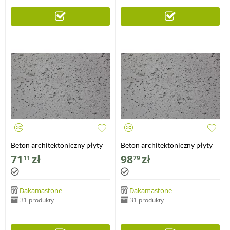
Beton architektoniczny płyty
Beton architektoniczny płyty
standard porowate
standard porowate
71
zł
98
zł
11
79
60x60x1cm
100x50x1cm
Dakamastone
Dakamastone
31 produkty
31 produkty