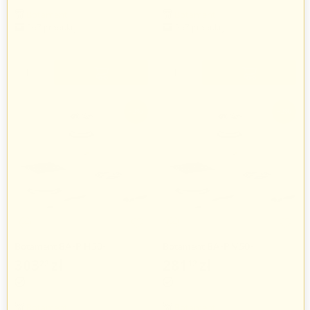
Botament
Botament
267 produkty
267 produkty
+
+
−
−
-3%
-3%
Botament BA-P H50-
Botament BA-P V50-
HORIZONTAL
VERTIKAL
303
zł
281
zł
22
12
312
zł
289
zł
60
81
Botament
Botament