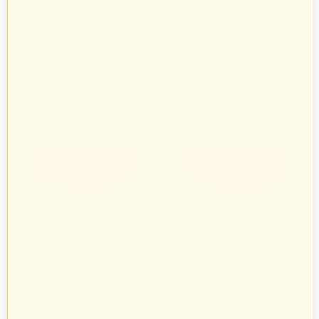
+
+
−
−
-3%
-3%
Botament BE901 Plus 28l
Botament BE901 Plus 5l
508
zł
145
zł
47
88
524
zł
150
zł
20
39
Botament
Botament
267 produkty
267 produkty