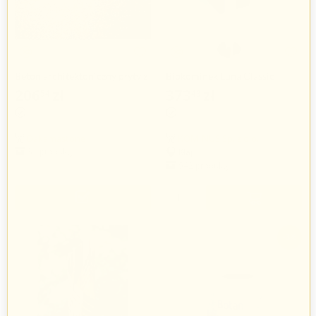
Beton architektoniczny płyty z
Biokominek Luna Classic
kruszywem średnioporowate
206
zł
373
zł
54
43
120x60x1cm
Dakamastone
KOMINUS Sp. z o.o.
31 produkty
Kłaj
542 produkty
+
−
-3%