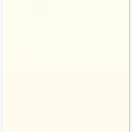
Biokominek Luna Mini
Botament AB 10 mb
295
zł
177
zł
58
86
183
zł
36
KOMINUS Sp. z o.o.
Botament
267 produkty
Kłaj
542 produkty
+
+
−
−
-3%
-3%