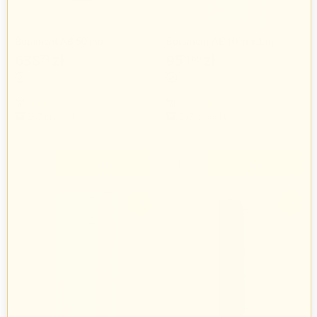
Botament AB 50 mb
Botament AE 10 m x 1 m
638
zł
951
zł
74
69
658
zł
981
zł
49
12
Botament
Botament
267 produkty
267 produkty
+
+
−
−
-3%
-3%