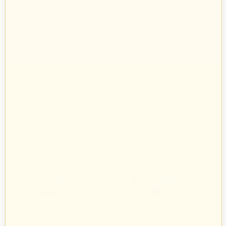
Botament AE 30 m x 1 m
Botament ATE Max
2.465
zł
1.727
zł
68
05
2.541
zł
1.780
zł
94
46
Botament
Botament
267 produkty
267 produkty
+
+
−
−
-3%
-3%