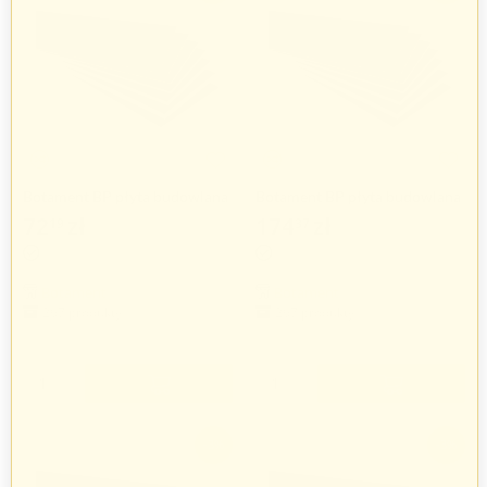
Botament BP płyta budowlana
Botament BP płyta budowlana
1,2 m x 0,6 m / 4 mm
1,2 m x 0,6 m / 40 mm
72
zł
174
zł
19
37
74
zł
179
zł
42
76
Botament
Botament
267 produkty
267 produkty
+
+
−
−
-3%
-3%