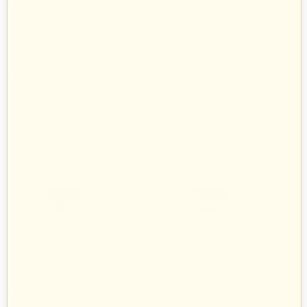
Botament B180 30 m
Botament B240 30m
2.669
zł
3.736
zł
78
50
2.752
zł
3.852
zł
35
06
Botament
Botament
267 produkty
267 produkty
+
+
−
−
-3%
-3%
Botament B97L 10 l
Botament B97L 5 l