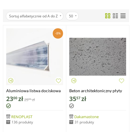
Sortuj alfabetycznie od A do Z
50
-8%
Aluminiowa listwa dociskowa
Beton architektoniczny płyty
do papy LD37 - 37 mm
standard porowate
23
zł
35
zł
00
57
25
zł
00
30x60x1cm
RENOPLAST
Dakamastone
136 produkty
31 produkty