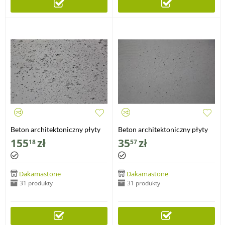
Beton architektoniczny płyty
Beton architektoniczny płyty
standard porowate
standard średnioporowate
155
zł
35
zł
18
57
120x60x1cm
30x60x1cm
Dakamastone
Dakamastone
31 produkty
31 produkty