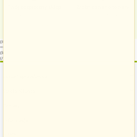
Twój bezpieczny sklep
Zróżnicowane towary
Każdy, kto podejmie z nami
Prezentacja towarów jest
współpracę, otrzymuje własny
dopasowana do odpowiednich
system do zarządzania swoim
kategorii przypisanych indywidualnie
sklepem na naszych platformach.
dla każdego sprzedawcy.
{if $runtime.company_id == 15 || ($company_data.company_id|default:0)
== 15}
{literal}
{/literal}
{literal}
{/literal}
{/if}
Zostań sprzedawcą
Strefa Klienta
Zakupy
Informacje
O nas