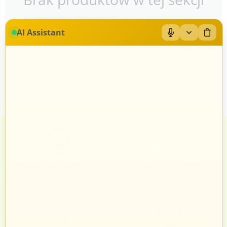
AI Assistant
Zadowoleni Klienci
Znane marki
Zarządzanie zamówieniami odbywa
Sprawdzeni sprzedawcy i produkty
się automatycznie i intuicyjnie.
znanych marek.