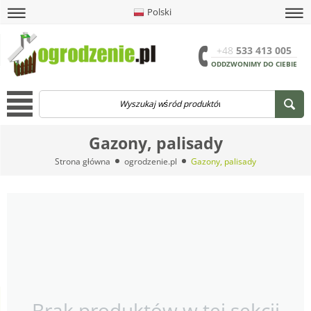
Polski
amknij
amknij menu
amknij menu
amknij menu
Menu
Otwór
+48
533 413 005
ODDZWONIMY DO CIEBIE
Menu
Gazony, palisady
Strona główna
ogrodzenie.pl
Gazony, palisady
Brak produktów w tej sekcji