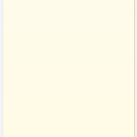
Prowadzimy sprzedaż towarów budowlanych, takich jak systemy
kominowe, materiały dociepleniowe i ogrodzeniowe, technika grzewcza
oraz osprzęt do domu i ogrodu.
Towary te sprzedajemy w systemie bezpośrednich dostaw od
producentów i dystrybutorów. Dysponując specjalistyczną kadrą
informatyczną, stworzyliśmy oprogramowanie naszych pasaży
uruchamiając je na unikalnych adresach internetowych w Polsce.
Zatrudniamy profesjonalnie wykształconych handlowców z ogromnym
doświadczeniem w branży budowlanej. Pozwoliło to nam na nawiązanie
bezpośrednich kontaktów z największymi producentami w Polsce oraz
profesjonalne doradztwo przy sprzedaży na poszczególnych pasażach
branżowych.
zbudujmy.pl
Internet Code Sp. z o.o., ul. św. Rocha 4a, 35-330 Rzeszów, Polska
+48 533 413 005
info@zbudujmy.pl
Znajdziesz nas