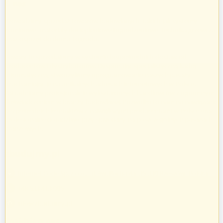
O nas
Prowadzimy sprzedaż towarów budowlanych, takich jak systemy
kominowe, materiały dociepleniowe i ogrodzeniowe, technika grzewcza
oraz osprzęt do domu i ogrodu.
Towary te sprzedajemy w systemie bezpośrednich dostaw od
producentów i dystrybutorów. Dysponując specjalistyczną kadrą
informatyczną, stworzyliśmy oprogramowanie naszych pasaży
uruchamiając je na unikalnych adresach internetowych w Polsce.
Zatrudniamy profesjonalnie wykształconych handlowców z ogromnym
doświadczeniem w branży budowlanej. Pozwoliło to nam na nawiązanie
bezpośrednich kontaktów z największymi producentami w Polsce oraz
profesjonalne doradztwo przy sprzedaży na poszczególnych pasażach
branżowych.
zbudujmy.pl
Internet Code Sp. z o.o., ul. św. Rocha 4a, 35-330 Rzeszów, Polska
+48 533 413 005
info@zbudujmy.pl
Znajdziesz nas