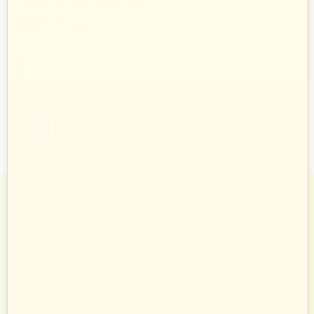
Zaprawa klejąco – szpachlowa
EPS/Wool CT 87 "2 w 1", 25 kg
100
zł
83
106
zł
14
Ceresit
105 produkty
+
−
Zadowoleni Klienci
Znane marki
Zarządzanie zamówieniami odbywa
Sprawdzeni sprzedawcy i produkty
się automatycznie i intuicyjnie.
znanych marek.