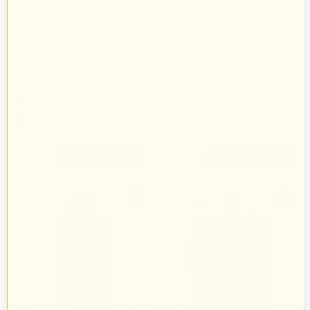
Klej do wełny Termo Organika
Klej uniwersalny do wełny i
TO KW, 25kg
siatki Ceresit CT 190, 25kg
33
zł
51
zł
15
31
42
zł
54
zł
50
01
Termo Organika Sp. z o.o.
Ceresit
105 produkty
Kraków
59 produkty
+
+
−
−
-5%
-22%