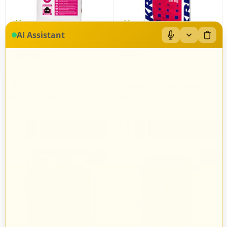
AI Assistant
Klej do wełny Ceresit CT 180,
Klej do wełny Kreisel lepstyr
25kg
W 230, 25kg
38
zł
39
zł
46
20
40
zł
48
Ceresit
Kreisel Technika Budowlana Sp. z o.o.
105 produkty
78 produkty
+
+
−
−
-22%
-5%