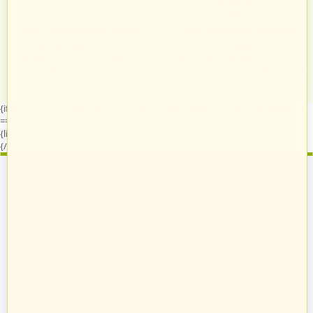
Twój bezpieczny sklep
Zróżnicowane towary
Każdy, kto podejmie z nami
Prezentacja towarów jest
współpracę, otrzymuje własny
dopasowana do odpowiednich
system do zarządzania swoim
kategorii przypisanych indywidualnie
sklepem na naszych platformach.
dla każdego sprzedawcy.
{if $runtime.company_id == 15 || ($company_data.company_id|default:0)
== 15}
{literal}
{/literal}
{literal}
{/literal}
{/if}
Zostań sprzedawcą
Strefa Klienta
Zakupy
Informacje