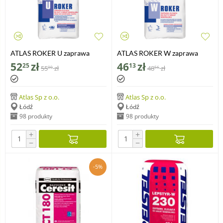
ATLAS ROKER U zaprawa
ATLAS ROKER W zaprawa
klejąca do płyt z wełny
klejąca do wełny mineralnej,
52
zł
46
zł
25
13
55
zł
48
zł
00
56
mineralnej oraz do zatapiania
25 kg
siatki, 25 kg
Atlas Sp z o.o.
Atlas Sp z o.o.
Łódź
Łódź
98 produkty
98 produkty
+
+
−
−
-5%