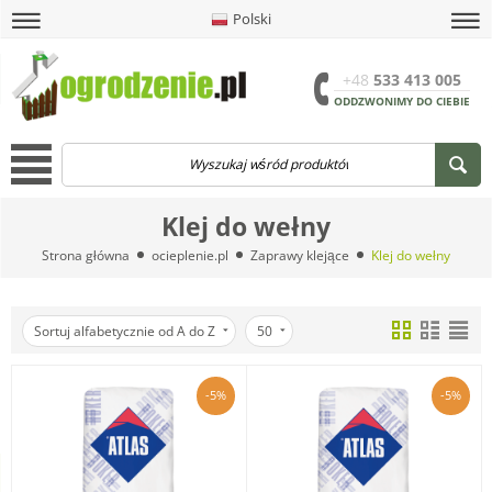
Polski
amknij
amknij menu
amknij menu
amknij menu
Menu
Otwór
+48
533 413 005
ODDZWONIMY DO CIEBIE
Menu
Klej do wełny
Strona główna
ocieplenie.pl
Zaprawy klejące
Klej do wełny
Sortuj alfabetycznie od A do Z
50
-5%
-5%