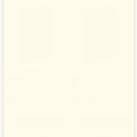
SOPRO zaprawa do klinkieru z
SOPRO zaprawa do klinkieru z
trasem
trasem
39
zł
39
zł
59
59
Sopro Polska Spółka z o.o.
Sopro Polska Spółka z o.o.
162 produkty
162 produkty
+
+
−
−