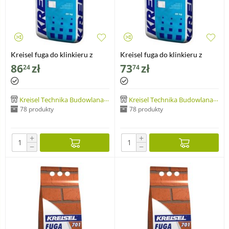
Kreisel fuga do klinkieru z
Kreisel fuga do klinkieru z
dodatkiem trasu
dodatkiem trasu
86
zł
73
zł
24
74
Kreisel Technika Budowlana Sp. z o.o.
Kreisel Technika Budowlana Sp. z o.o.
78 produkty
78 produkty
+
+
−
−