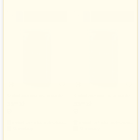
+
+
−
−
Kreisel zaprawa murarska do
Kreisel zaprawa murarska do
klinkieru
klinkieru
35
zł
35
zł
00
00
Kreisel Technika Budowlana Sp. z o.o.
Kreisel Technika Budowlana Sp. z o.o.
78 produkty
78 produkty