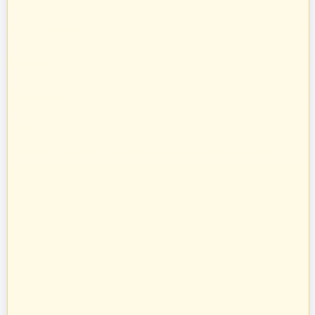
Strefa Klienta
Zakupy
Informacje
O nas
Prowadzimy sprzedaż towarów budowlanych, takich jak systemy
kominowe, materiały dociepleniowe i ogrodzeniowe, technika grzewcza
oraz osprzęt do domu i ogrodu.
Towary te sprzedajemy w systemie bezpośrednich dostaw od
producentów i dystrybutorów. Dysponując specjalistyczną kadrą
informatyczną, stworzyliśmy oprogramowanie naszych pasaży
uruchamiając je na unikalnych adresach internetowych w Polsce.
Zatrudniamy profesjonalnie wykształconych handlowców z ogromnym
doświadczeniem w branży budowlanej. Pozwoliło to nam na nawiązanie
bezpośrednich kontaktów z największymi producentami w Polsce oraz
profesjonalne doradztwo przy sprzedaży na poszczególnych pasażach
branżowych.