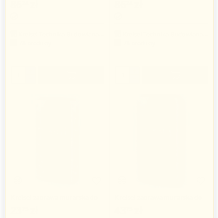
86
zł
86
zł
24
24
Kreisel Technika Budowlana Sp. z o.o.
Kreisel Technika Budowlana Sp. z o.o.
78 produkty
78 produkty
+
+
−
−
Kreisel zaprawa murarska do
Kreisel zaprawa murarska do
klinkieru
klinkieru
23
zł
43
zł
75
75