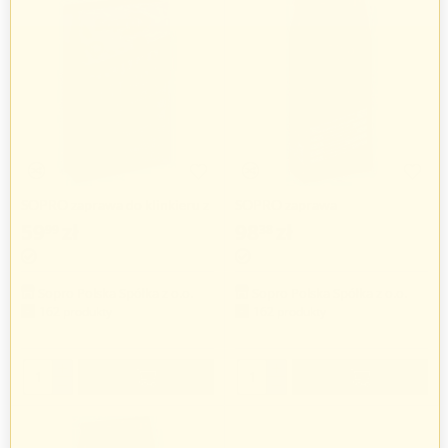
SOPRO zaprawa do klinkieru z
SOPRO zaprawa
trasem
szybkowiążąca Rapidur 460
59
zł
98
zł
99
38
Sopro Polska Spółka z o.o.
Sopro Polska Spółka z o.o.
162 produkty
162 produkty
+
+
−
−