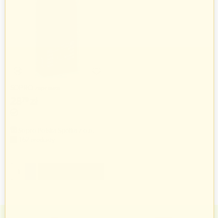
SOPRO zaprawa
szybkowiążąca Rapidur 460
28
zł
79
Sopro Polska Spółka z o.o.
162 produkty
+
−