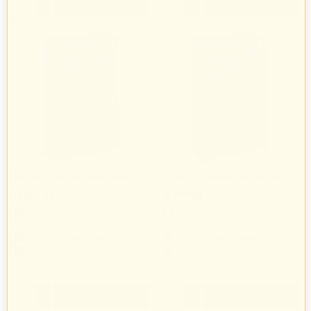
−
−
SOPRO zaprawa do klinkieru z
SOPRO zaprawa do klinkieru z
trasem
trasem
46
zł
47
zł
79
99
Sopro Polska Spółka z o.o.
Sopro Polska Spółka z o.o.
162 produkty
162 produkty
+
+
−
−