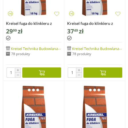
Kreisel fuga do klinkieru z
Kreisel fuga do klinkieru z
dodatkiem trasu
dodatkiem trasu
29
zł
37
zł
99
49
Kreisel Technika Budowlana Sp. z o.o.
Kreisel Technika Budowlana Sp. z o.o.
78 produkty
78 produkty
+
+
−
−