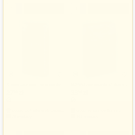
+
+
−
−
Kreisel zaprawa murarska do
SOPRO zaprawa do klinkieru z
klinkieru
trasem
27
zł
33
zł
50
59
Kreisel Technika Budowlana Sp. z o.o.
Sopro Polska Spółka z o.o.
78 produkty
162 produkty
+
+