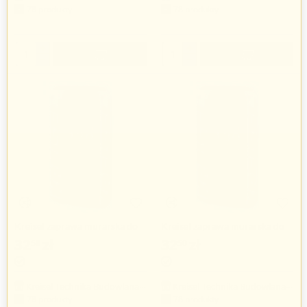
78 produkty
78 produkty
+
+
−
−
Kreisel zaprawa murarska do
Kreisel zaprawa murarska do
klinkieru
klinkieru
32
zł
32
zł
50
50
Kreisel Technika Budowlana Sp. z o.o.
Kreisel Technika Budowlana Sp. z o.o.
78 produkty
78 produkty