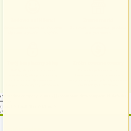
Zadowoleni Klienci
Znane marki
Zarządzanie zamówieniami odbywa
Sprawdzeni sprzedawcy i produkty
się automatycznie i intuicyjnie.
znanych marek.
Twój bezpieczny sklep
Zróżnicowane towary
Każdy, kto podejmie z nami
Prezentacja towarów jest
współpracę, otrzymuje własny
dopasowana do odpowiednich
system do zarządzania swoim
kategorii przypisanych indywidualnie
sklepem na naszych platformach.
dla każdego sprzedawcy.
{if $runtime.company_id == 15 || ($company_data.company_id|default:0)
== 15}
{literal}
{/literal}
{literal}
{/literal}
{/if}
Zostań sprzedawcą