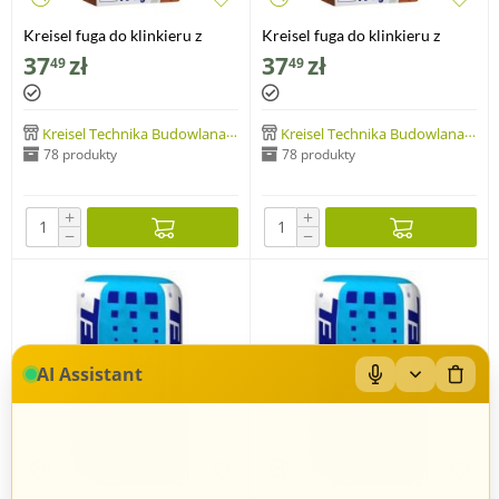
Kreisel fuga do klinkieru z
Kreisel fuga do klinkieru z
dodatkiem trasu
dodatkiem trasu
37
zł
37
zł
49
49
Kreisel Technika Budowlana Sp. z o.o.
Kreisel Technika Budowlana Sp. z o.o.
78 produkty
78 produkty
+
+
−
−
AI Assistant