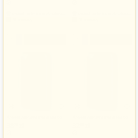
Kreisel Technika Budowlana Sp. z o.o.
Kreisel Technika Budowlana Sp. z o.o.
78 produkty
78 produkty
+
+
−
−
Kreisel zaprawa murarska do
Kreisel zaprawa murarska do
klinkieru
klinkieru
38
zł
32
zł
75
50