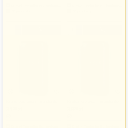
Kreisel Technika Budowlana Sp. z o.o.
Kreisel Technika Budowlana Sp. z o.o.
78 produkty
78 produkty
+
+
−
−
Kreisel zaprawa murarska do
Kreisel zaprawa murarska do
klinkieru
klinkieru
31
zł
38
zł
25
75
Kreisel Technika Budowlana Sp. z o.o.
Kreisel Technika Budowlana Sp. z o.o.