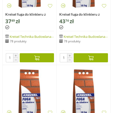
Kreisel fuga do klinkieru z
Kreisel fuga do klinkieru z
dodatkiem trasu
dodatkiem trasu
37
zł
43
zł
49
74
Kreisel Technika Budowlana Sp. z o.o.
Kreisel Technika Budowlana Sp. z o.o.
78 produkty
78 produkty
+
+
−
−