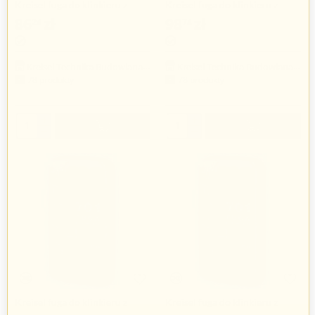
Kreisel fuga do klinkieru z
Kreisel fuga do klinkieru z
dodatkiem trasu
dodatkiem trasu
86
zł
98
zł
24
74
Kreisel Technika Budowlana Sp. z o.o.
Kreisel Technika Budowlana Sp. z o.o.
78 produkty
78 produkty
+
+
−
−
Kreisel fuga do klinkieru z
Kreisel fuga do klinkieru z
dodatkiem trasu
dodatkiem trasu