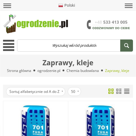
Polski
amknij
amknij menu
amknij menu
amknij menu
Menu
Otwór
+48
533 413 005
ODDZWONIMY DO CIEBIE
Menu
Zaprawy, kleje
Strona główna
ogrodzenie.pl
Chemia budowlana
Zaprawy, kleje
Sortuj alfabetycznie od A do Z
50