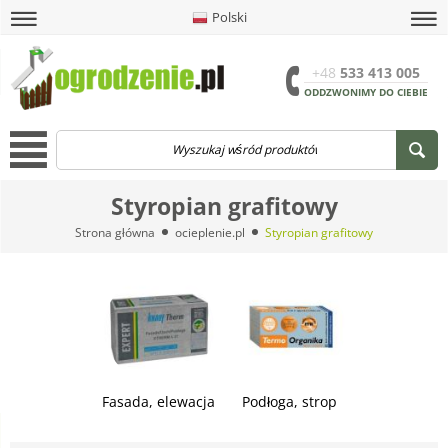
Polski
amknij
amknij menu
amknij menu
amknij menu
Menu
Otwór
+48
533 413 005
ODDZWONIMY DO CIEBIE
Menu
Styropian grafitowy
Strona główna
ocieplenie.pl
Styropian grafitowy
Fasada, elewacja
Podłoga, strop