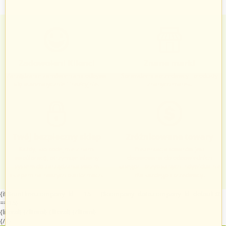
Zadowoleni Klienci
Znane marki
Zarządzanie zamówieniami odbywa
Sprawdzeni sprzedawcy i produkty
się automatycznie i intuicyjnie.
znanych marek.
Twój bezpieczny sklep
Zróżnicowane towary
Każdy, kto podejmie z nami
Prezentacja towarów jest
współpracę, otrzymuje własny
dopasowana do odpowiednich
system do zarządzania swoim
kategorii przypisanych indywidualnie
sklepem na naszych platformach.
dla każdego sprzedawcy.
{if $runtime.company_id == 15 || ($company_data.company_id|default:0)
== 15}
{literal}
{/literal}
{literal}
{/literal}
{/if}