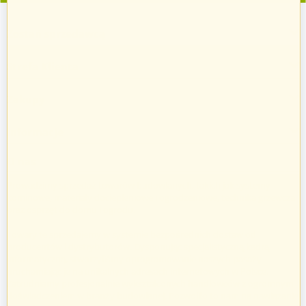
Zostań sprzedawcą
Strefa Klienta
Zakupy
Informacje
O nas
Prowadzimy sprzedaż towarów budowlanych, takich jak systemy
kominowe, materiały dociepleniowe i ogrodzeniowe, technika grzewcza
oraz osprzęt do domu i ogrodu.
Towary te sprzedajemy w systemie bezpośrednich dostaw od
producentów i dystrybutorów. Dysponując specjalistyczną kadrą
informatyczną, stworzyliśmy oprogramowanie naszych pasaży
uruchamiając je na unikalnych adresach internetowych w Polsce.
Zatrudniamy profesjonalnie wykształconych handlowców z ogromnym
doświadczeniem w branży budowlanej. Pozwoliło to nam na nawiązanie