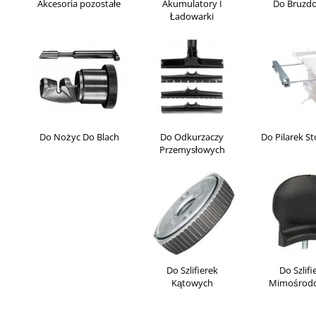
Akcesoria pozostałe
Akumulatory I
Do Bruzd
Ładowarki
Do Nożyc Do Blach
Do Odkurzaczy
Do Pilarek S
Przemysłowych
Do Szlifierek
Do Szlifi
Kątowych
Mimośrod