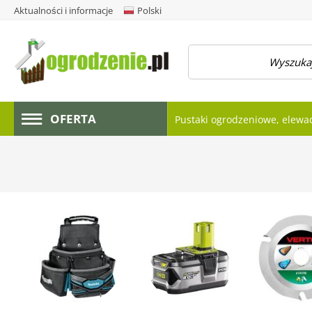
Aktualności i informacje
Polski
amknij menu
OFERTA
Pustaki ogrodzeniowe, elewa