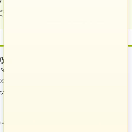
 sklep
Zróżnicowane towary
acę, otrzymuje
Prezentacja towarów jest dopasowana do
im sklepem na
odpowiednich kategorii przypisanych
indywidualnie dla każdego sprzedawcy.
y.pl
Sp. z o.o., ul. św. Rocha 4a, 35-330 Rzeszów, Polska
05
y.pl
rodzeniowe, technika grzewcza oraz osprzęt do domu i ogrodu.