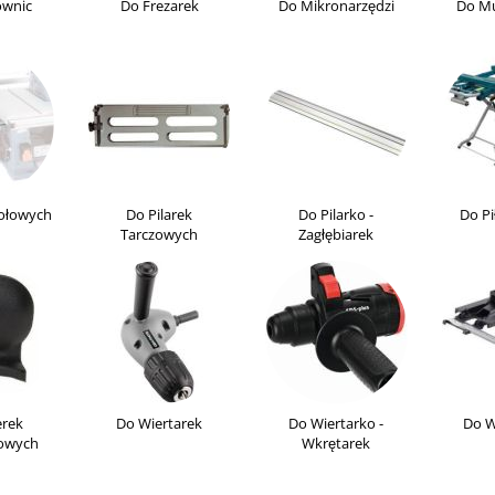
ownic
Do Frezarek
Do Mikronarzędzi
Do Mul
tołowych
Do Pilarek
Do Pilarko -
Do Pi
Tarczowych
Zagłębiarek
erek
Do Wiertarek
Do Wiertarko -
Do W
owych
Wkrętarek