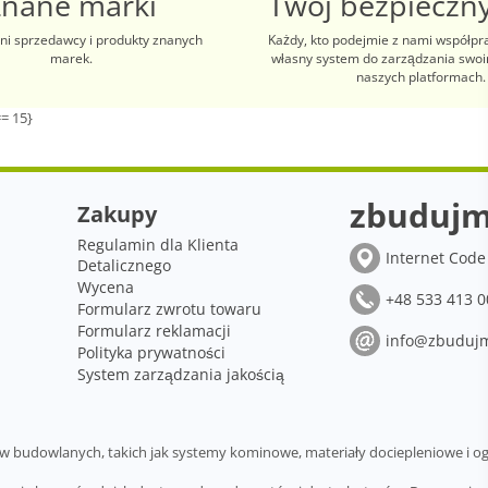
Znane marki
Twój bezpieczny
i sprzedawcy i produkty znanych
Każdy, kto podejmie z nami współpr
marek.
własny system do zarządzania swo
naszych platformach.
= 15}
zbudujm
Zakupy
Regulamin dla Klienta
Internet Code 
Detalicznego
Wycena
+48 533 413 0
Formularz zwrotu towaru
Formularz reklamacji
info@zbudujm
Polityka prywatności
System zarządzania jakością
budowlanych, takich jak systemy kominowe, materiały dociepleniowe i og