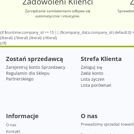
Zadowoleni Klienci
Zarządzanie zamówieniami odbywa się
Sprawdzen
automatycznie i intuicyjnie.
{if $runtime.company_id == 15 || ($company_data.company_id|default:0) =
{literal}
{/literal}
{literal}
{/literal}
{/if}
Zostań sprzedawcą
Strefa Klienta
Zarejestruj konto Sprzedawcy
Zaloguj się
Regulamin dla Sklepu
Załóż konto
Partnerskiego
Lista życzeń
Lista porównań
Informacje
O nas
Prowadzimy sprzedaż towarów 
O nas
Kontakt