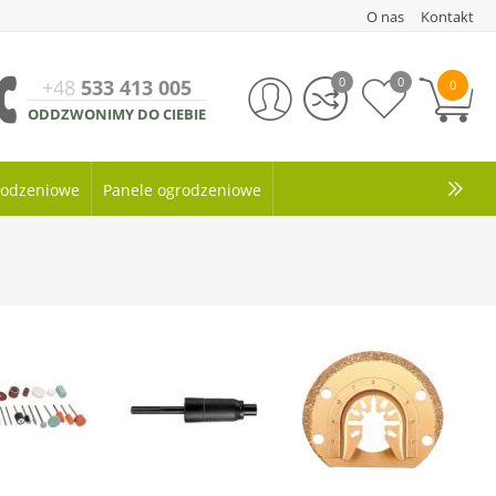
O nas
Kontakt
0
0
+48
533 413 005
0
ODDZWONIMY DO CIEBIE
grodzeniowe
Panele ogrodzeniowe