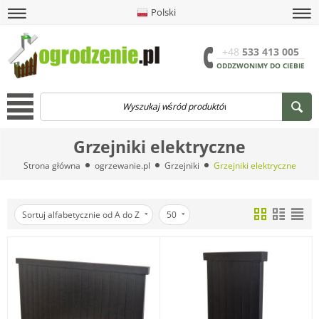
Polski
amknij
amknij menu
amknij menu
amknij menu
Menu
Otwór
+48
533 413 005
ODDZWONIMY DO CIEBIE
Menu
Grzejniki elektryczne
Strona główna
ogrzewanie.pl
Grzejniki
Grzejniki elektryczne
Sortuj alfabetycznie od A do Z
50