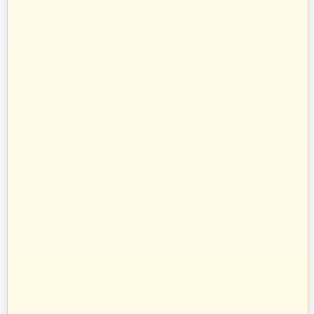
Informacje
O nas
Prowadzimy sprzedaż towarów budowlanych, takich jak systemy
kominowe, materiały dociepleniowe i ogrodzeniowe, technika grzewcza
oraz osprzęt do domu i ogrodu.
Towary te sprzedajemy w systemie bezpośrednich dostaw od
producentów i dystrybutorów. Dysponując specjalistyczną kadrą
informatyczną, stworzyliśmy oprogramowanie naszych pasaży
uruchamiając je na unikalnych adresach internetowych w Polsce.
Zatrudniamy profesjonalnie wykształconych handlowców z ogromnym
doświadczeniem w branży budowlanej. Pozwoliło to nam na nawiązanie
bezpośrednich kontaktów z największymi producentami w Polsce oraz
profesjonalne doradztwo przy sprzedaży na poszczególnych pasażach
branżowych.
zbudujmy.pl
Internet Code Sp. z o.o., ul. św. Rocha 4a, 35-330 Rzeszów, Polska