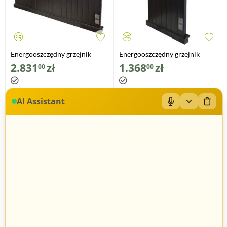
Energooszczędny grzejnik
Energooszczędny grzejnik
elektryczny EPG-1000
elektryczny EPG-300
2.831
zł
1.368
zł
00
00
INNEFTECH GROUP Sp. z o.o.
INNEFTECH GROUP Sp. z o.o.
AI Assistant
4 produkty
4 produkty