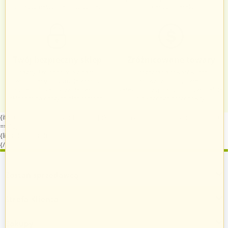
się automatycznie i intuicyjnie.
znanych marek.
Twój bezpieczny sklep
Zróżnicowane towary
Każdy, kto podejmie z nami
Prezentacja towarów jest
współpracę, otrzymuje własny
dopasowana do odpowiednich
system do zarządzania swoim
kategorii przypisanych indywidualnie
sklepem na naszych platformach.
dla każdego sprzedawcy.
{if $runtime.company_id == 15 || ($company_data.company_id|default:0)
== 15}
{literal}
{/literal}
{literal}
{/literal}
{/if}
Zostań sprzedawcą
Strefa Klienta
Zakupy