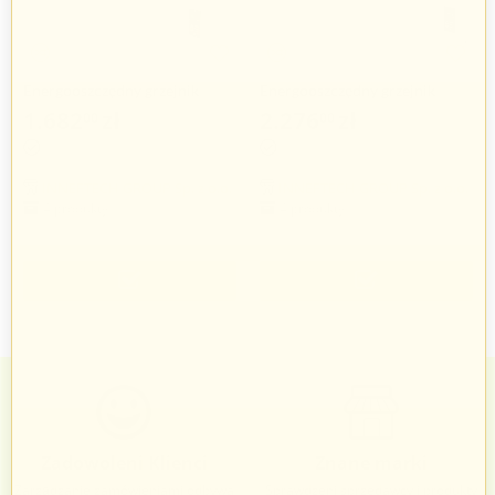
Energooszczędny grzejnik
Energooszczędny grzejnik
elektryczny EPG-500
elektryczny EPG-700
1.682
zł
2.276
zł
00
00
INNEFTECH GROUP Sp. z o.o.
INNEFTECH GROUP Sp. z o.o.
4 produkty
4 produkty
Zadowoleni Klienci
Znane marki
Zarządzanie zamówieniami odbywa
Sprawdzeni sprzedawcy i produkty