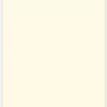
O nas
Prowadzimy sprzedaż towarów budowlanych, takich jak systemy
kominowe, materiały dociepleniowe i ogrodzeniowe, technika grzewcza
oraz osprzęt do domu i ogrodu.
Towary te sprzedajemy w systemie bezpośrednich dostaw od
producentów i dystrybutorów. Dysponując specjalistyczną kadrą
informatyczną, stworzyliśmy oprogramowanie naszych pasaży
uruchamiając je na unikalnych adresach internetowych w Polsce.
Zatrudniamy profesjonalnie wykształconych handlowców z ogromnym
doświadczeniem w branży budowlanej. Pozwoliło to nam na nawiązanie
bezpośrednich kontaktów z największymi producentami w Polsce oraz
profesjonalne doradztwo przy sprzedaży na poszczególnych pasażach
branżowych.
zbudujmy.pl
Internet Code Sp. z o.o., ul. św. Rocha 4a, 35-330 Rzeszów, Polska
+48 533 413 005
info@zbudujmy.pl