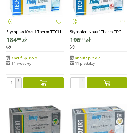
Styropian Knauf Therm TECH
Styropian Knauf Therm TECH
Fasada 042 /m3/
Fasada 040 /m3/
184
zł
196
zł
00
00
Knauf Sp. z o.o.
Knauf Sp. z o.o.
11 produkty
11 produkty
+
+
−
−