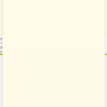
Twój bezpieczny sklep
Zróżnicowane towary
Każdy, kto podejmie z nami
Prezentacja towarów jest
współpracę, otrzymuje własny
dopasowana do odpowiednich
system do zarządzania swoim
kategorii przypisanych indywidualnie
sklepem na naszych platformach.
dla każdego sprzedawcy.
{if $runtime.company_id == 15 || ($company_data.company_id|default:0)
== 15}
{literal}
{/literal}
{literal}
{/literal}
{/if}
Zostań sprzedawcą
Strefa Klienta
Zakupy
Informacje