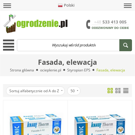
Polski
amknij
amknij menu
amknij menu
amknij menu
Menu
Otwór
+48
533 413 005
ODDZWONIMY DO CIEBIE
Menu
Fasada, elewacja
Strona główna
ocieplenie.pl
Styropian EPS
Fasada, elewacja
Sortuj alfabetycznie od A do Z
50