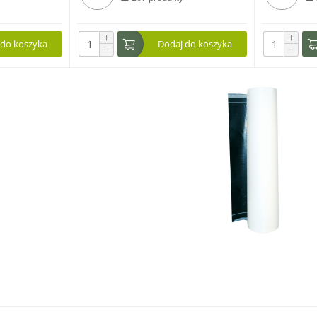
+
+
 do koszyka
Dodaj do koszyka
−
−