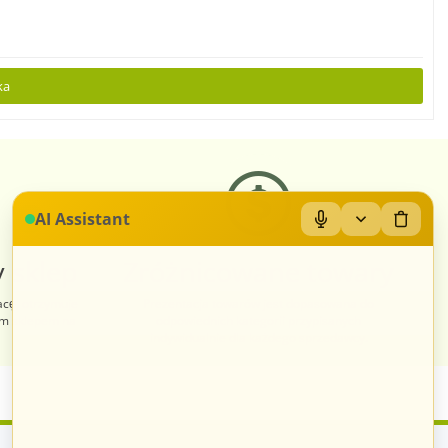
ka
AI Assistant
 sklep
Zróżnicowane towary
acę, otrzymuje
Prezentacja towarów jest dopasowana do
im sklepem na
odpowiednich kategorii przypisanych
indywidualnie dla każdego sprzedawcy.