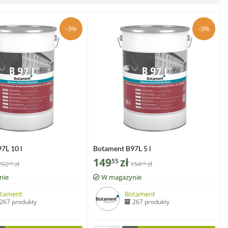
-3%
-3%
7L 10 l
Botament B97L 5 l
149
zł
55
292
zł
154
zł
28
18
nie
W magazynie
tament
Botament
267 produkty
267 produkty