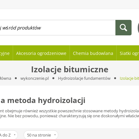
cyjne
Akcesoria ogrodzeniowe
Chemia budowlana
Siatki o
Izolacje bitumiczne
główna
wykonczenie.pl
Hydroizolacje fundamentów
Izolacje b
na metoda hydroizolacji
nt obejmuje również wszystkie powszechnie stosowane metody hydroizolacji
acyjne. Nie bez powodu, ponieważ charakteryzują się one doskonałymi właś
A do Z
50
na stronie