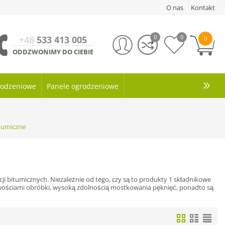
O nas
Kontakt
0
0
+48
533 413 005
0
ODDZWONIMY DO CIEBIE
grodzeniowe
Panele ogrodzeniowe
itumiczne
 bitumicznych. Niezależnie od tego, czy są to produkty 1 składnikowe
ciwościami obróbki, wysoką zdolnością mostkowania pęknięć, ponadto są