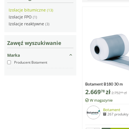
Izolacje bitumiczne
(13)
Izolacje FPO
(1)
Izolacje reaktywne
(3)
Zawęź wyszukiwanie
Marka
Producent Botament
Botament B180 30 m
2.669
zł
78
2.752
zł
35
W magazynie
Botament
267 produkty