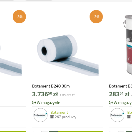
-3%
-3%
Botament B240 30m
Botament B9
3.736
zł
283
zł
50
51
3.852
zł
06
W magazynie
W magazy
Botament
Bo
267 produkty