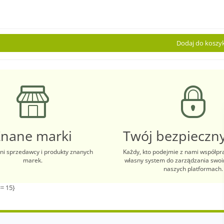
Dodaj do koszy
Znane marki
Twój bezpieczny
i sprzedawcy i produkty znanych
Każdy, kto podejmie z nami współpr
marek.
własny system do zarządzania swo
naszych platformach.
= 15}