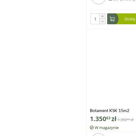
+
Dodaj
−
Botament KSK 15m2
1.350
zł
63
1.392
zł
40
W magazynie