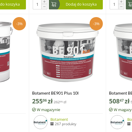
+
+
 do koszyka
Dodaj do koszyka
−
−
-3%
-3%
Botament BE901 Plus 10l
Botament BE
255
zł
508
zł
06
47
262
zł
95
W magazynie
W magazy
Botament
Bo
267 produkty