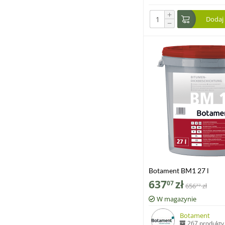
+
Dodaj
−
Botament BM1 27 l
637
zł
07
656
zł
77
W magazynie
Botament
267 produkty