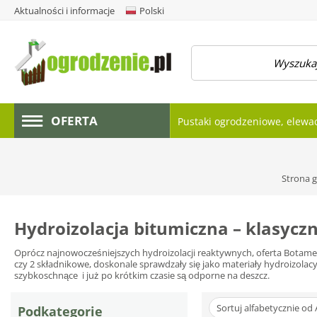
Aktualności i informacje
Polski
amknij menu
OFERTA
Pustaki ogrodzeniowe, elewa
Strona 
Hydroizolacja bitumiczna – klasycz
Oprócz najnowocześniejszych hydroizolacji reaktywnych, oferta Botame
czy 2 składnikowe, doskonale sprawdzały się jako materiały hydroizol
szybkoschnące i już po krótkim czasie są odporne na deszcz.
Sortuj alfabetycznie od 
Podkategorie