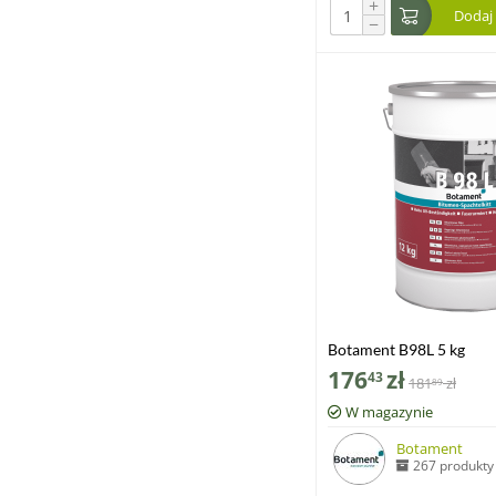
+
Dodaj
−
Botament B98L 5 kg
176
zł
43
181
zł
89
W magazynie
Botament
267 produkty