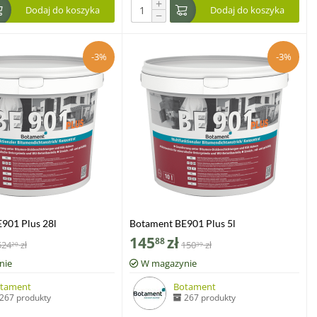
+
Dodaj do koszyka
Dodaj do koszyka
−
-3%
-3%
901 Plus 28l
Botament BE901 Plus 5l
145
zł
88
524
zł
150
zł
20
39
nie
W magazynie
tament
Botament
267 produkty
267 produkty