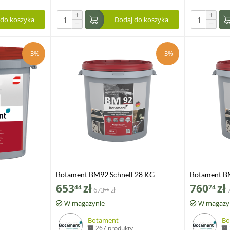
+
+
 do koszyka
Dodaj do koszyka
−
−
-3%
-3%
Botament BM92 Schnell 28 KG
Botament B
653
zł
760
zł
44
74
673
zł
65
W magazynie
W magazy
Botament
Bo
267 produkty