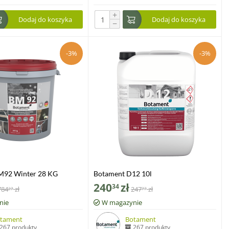
+
Dodaj do koszyka
Dodaj do koszyka
−
-3%
-3%
M92 Winter 28 KG
Botament D12 10l
240
zł
34
784
zł
247
zł
27
77
nie
W magazynie
tament
Botament
267 produkty
267 produkty