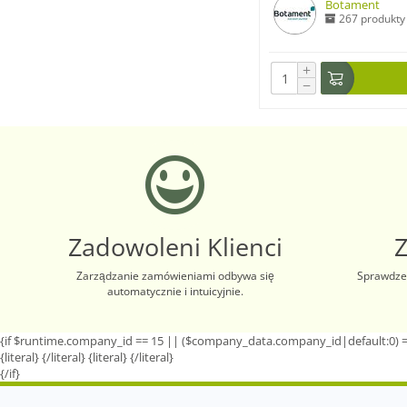
Botament
267 produkty
+
−
Zadowoleni Klienci
Zarządzanie zamówieniami odbywa się
Sprawdzen
automatycznie i intuicyjnie.
{if $runtime.company_id == 15 || ($company_data.company_id|default:0) =
{literal}
{/literal}
{literal}
{/literal}
{/if}