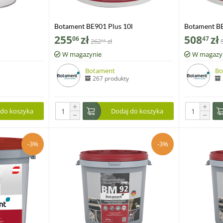
Botament BE901 Plus 10l
Botament BE
255
zł
508
zł
06
47
262
zł
95
W magazynie
W magazy
Botament
Bo
267 produkty
+
+
 do koszyka
Dodaj do koszyka
−
−
-3%
-3%