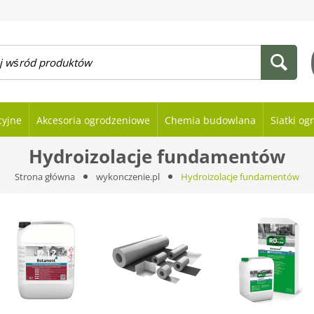
cyjne
Akcesoria ogrodzeniowe
Chemia budowlana
Siatki o
Hydroizolacje fundamentów
Strona główna
wykonczenie.pl
Hydroizolacje fundamentów