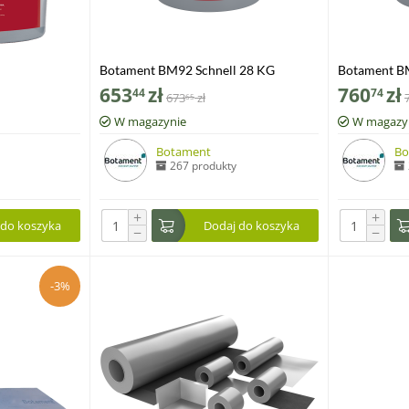
Botament BM92 Schnell 28 KG
Botament B
653
zł
760
zł
44
74
673
zł
65
W magazynie
W magazy
Botament
Bo
267 produkty
+
+
 do koszyka
Dodaj do koszyka
−
−
-3%