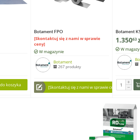
Botament FPO
Botament K
[Skontaktuj się z nami w sprawie
1.350
63
ceny]
W magazy
W magazynie
Bo
Botament
267 produkty
+
 do koszyka
−
[Skontaktuj się z nami w sprawie ceny]