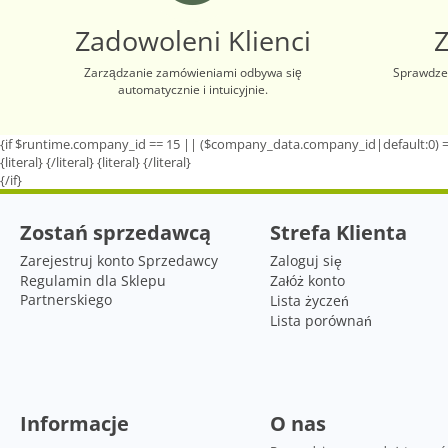
Zadowoleni Klienci
Zarządzanie zamówieniami odbywa się
Sprawdzen
automatycznie i intuicyjnie.
{if $runtime.company_id == 15 || ($company_data.company_id|default:0) =
{literal}
{/literal}
{literal}
{/literal}
{/if}
Zostań sprzedawcą
Strefa Klienta
Zarejestruj konto Sprzedawcy
Zaloguj się
Regulamin dla Sklepu
Załóż konto
Partnerskiego
Lista życzeń
Lista porównań
Informacje
O nas