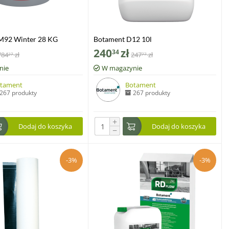
M92 Winter 28 KG
Botament D12 10l
240
zł
34
784
zł
247
zł
27
77
nie
W magazynie
tament
Botament
267 produkty
267 produkty
+
Dodaj do koszyka
Dodaj do koszyka
−
-3%
-3%