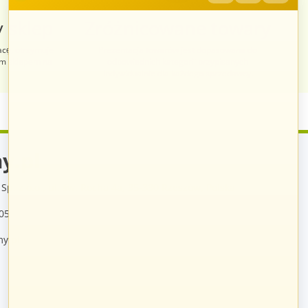
 sklep
Zróżnicowane towary
acę, otrzymuje
Prezentacja towarów jest dopasowana do
im sklepem na
odpowiednich kategorii przypisanych
indywidualnie dla każdego sprzedawcy.
y.pl
Sp. z o.o., ul. św. Rocha 4a, 35-330 Rzeszów, Polska
05
y.pl