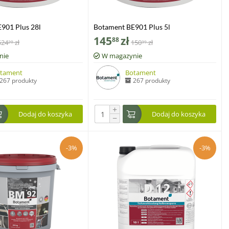
901 Plus 28l
Botament BE901 Plus 5l
145
zł
88
524
zł
150
zł
20
39
nie
W magazynie
tament
Botament
267 produkty
267 produkty
+
Dodaj do koszyka
Dodaj do koszyka
−
-3%
-3%