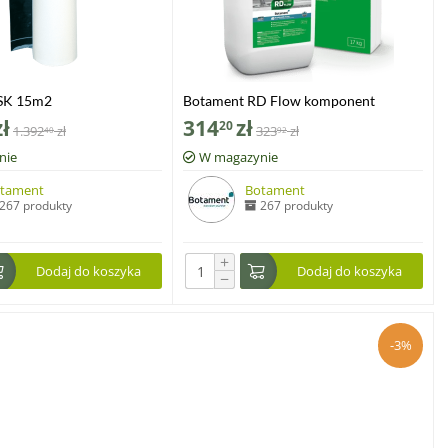
SK 15m2
Botament RD Flow komponent
proszkowy 17 kg
zł
314
zł
20
1.392
zł
323
zł
40
92
nie
W magazynie
tament
Botament
267 produkty
267 produkty
+
Dodaj do koszyka
Dodaj do koszyka
−
-3%