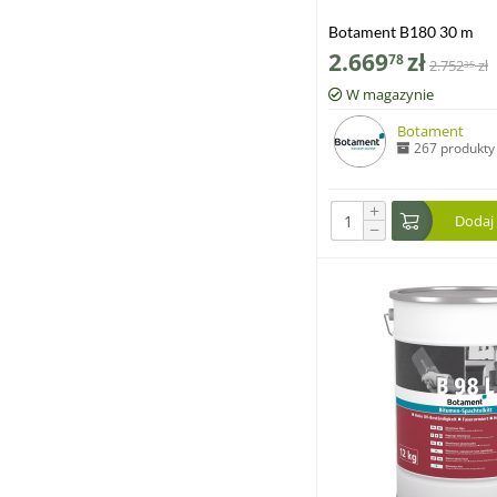
Botament B180 30 m
2.669
zł
78
2.752
zł
35
W magazynie
Botament
267 produkty
+
Dodaj
−