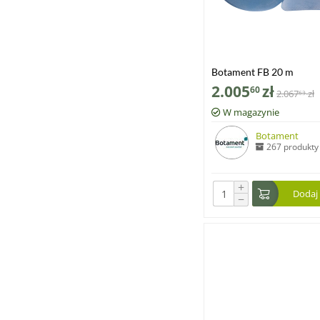
Botament FB 20 m
2.005
zł
60
2.067
zł
63
W magazynie
Botament
267 produkty
+
Dodaj
−