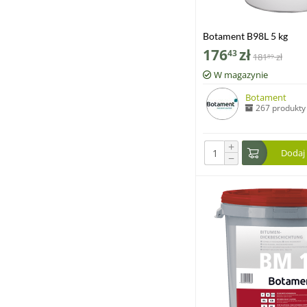
Botament B98L 5 kg
176
zł
43
181
zł
89
W magazynie
Botament
267 produkty
+
Dodaj
−