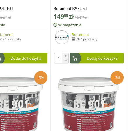
7L 10 l
Botament B97L 5 l
149
zł
55
292
zł
154
zł
28
18
nie
W magazynie
tament
Botament
267 produkty
267 produkty
+
Dodaj do koszyka
Dodaj do koszyka
−
-3%
-3%