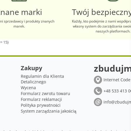
Znane marki
Twój bezpieczny
i sprzedawcy i produkty znanych
Każdy, kto podejmie z nami współpr
marek.
własny system do zarządzania swo
naszych platformach.
= 15}
zbudujm
Zakupy
Regulamin dla Klienta
Internet Code 
Detalicznego
Wycena
+48 533 413 0
Formularz zwrotu towaru
Formularz reklamacji
info@zbudujm
Polityka prywatności
System zarządzania jakością