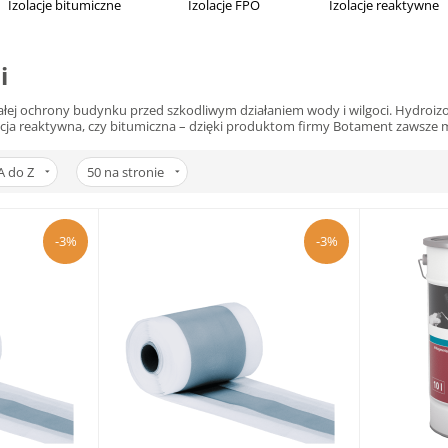
Izolacje bitumiczne
Izolacje FPO
Izolacje reaktywne
i
łej ochrony budynku przed szkodliwym działaniem wody i wilgoci. Hydroizol
cja reaktywna, czy bitumiczna – dzięki produktom firmy Botament zawsze m
A do Z
50
na stronie
-3%
-3%