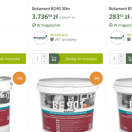
Botament B240 30m
Botament B9
3.736
zł
283
zł
50
51
3.852
zł
06
W magazynie
W magazy
Botament
Bo
267 produkty
+
+
 do koszyka
Dodaj do koszyka
−
−
-3%
-3%