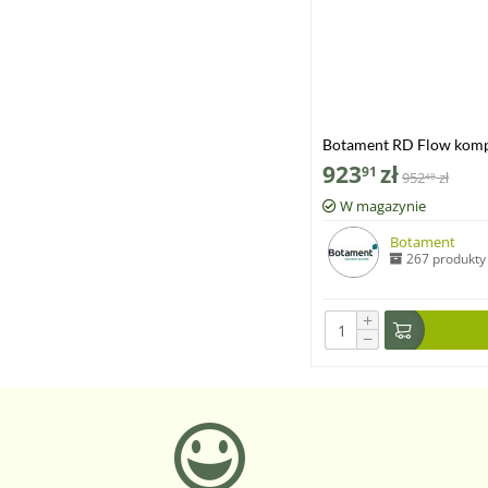
Botament RD Flow komp
923
zł
91
952
zł
48
W magazynie
Botament
267 produkty
+
−