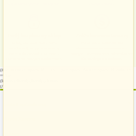
się automatycznie i intuicyjnie.
znanych marek.
Twój bezpieczny sklep
Zróżnicowane towary
Każdy, kto podejmie z nami
Prezentacja towarów jest
współpracę, otrzymuje własny
dopasowana do odpowiednich
system do zarządzania swoim
kategorii przypisanych indywidualnie
sklepem na naszych platformach.
dla każdego sprzedawcy.
{if $runtime.company_id == 15 || ($company_data.company_id|default:0)
== 15}
{literal}
{/literal}
{literal}
{/literal}
{/if}
Zostań sprzedawcą
Strefa Klienta
Zakupy