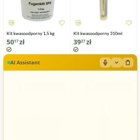
Kit kwasoodporny 1,5 kg
Kit kwasoodporny 310ml
50
zł
39
zł
17
27
SCHIEDEL Sp. z o.o.
SCHIEDEL Sp. z o.o.
AI Assistant
Opole
Opole
163 produkty
163 produkty
+
+
−
−