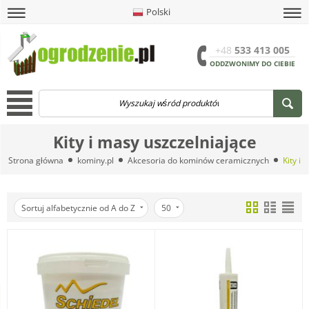
Polski
amknij
amknij menu
amknij menu
amknij menu
Menu
Otwór
+48
533 413 005
ODDZWONIMY DO CIEBIE
Menu
Kity i masy uszczelniające
Strona główna
kominy.pl
Akcesoria do kominów ceramicznych
Kity i
Sortuj alfabetycznie od A do Z
50