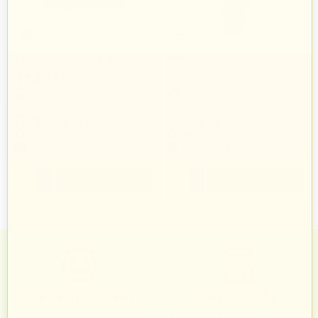
Kit kwasoodporny 5.0 kg
Kit kwasoodporny ROTEMPO
310 ml
112
zł
56
zł
41
31
SCHIEDEL Sp. z o.o.
SCHIEDEL Sp. z o.o.
Opole
Opole
163 produkty
163 produkty
+
+
−
−
Zadowoleni Klienci
Znane marki
Zarządzanie zamówieniami odbywa
Sprawdzeni sprzedawcy i produkty