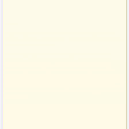
Informacje
O nas
Prowadzimy sprzedaż towarów budowlanych, takich jak systemy
kominowe, materiały dociepleniowe i ogrodzeniowe, technika grzewcza
oraz osprzęt do domu i ogrodu.
Towary te sprzedajemy w systemie bezpośrednich dostaw od
producentów i dystrybutorów. Dysponując specjalistyczną kadrą
informatyczną, stworzyliśmy oprogramowanie naszych pasaży
uruchamiając je na unikalnych adresach internetowych w Polsce.
Zatrudniamy profesjonalnie wykształconych handlowców z ogromnym
doświadczeniem w branży budowlanej. Pozwoliło to nam na nawiązanie
bezpośrednich kontaktów z największymi producentami w Polsce oraz
profesjonalne doradztwo przy sprzedaży na poszczególnych pasażach
branżowych.
zbudujmy.pl
Internet Code Sp. z o.o., ul. św. Rocha 4a, 35-330 Rzeszów, Polska