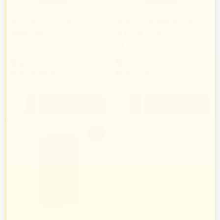
Botament M57 25kg
Botament Renovation HB 1
198
zł
97
zł
32
37
204
zł
100
zł
45
38
Botament
Botament
267 produkty
267 produkty
+
+
−
−
-3%