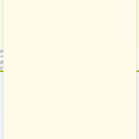
Twój bezpieczny sklep
Zróżnicowane towary
Każdy, kto podejmie z nami
Prezentacja towarów jest
współpracę, otrzymuje własny
dopasowana do odpowiednich
system do zarządzania swoim
kategorii przypisanych indywidualnie
sklepem na naszych platformach.
dla każdego sprzedawcy.
{if $runtime.company_id == 15 || ($company_data.company_id|default:0)
== 15}
{literal}
{/literal}
{literal}
{/literal}
{/if}
Zostań sprzedawcą
Strefa Klienta
Zakupy
Informacje