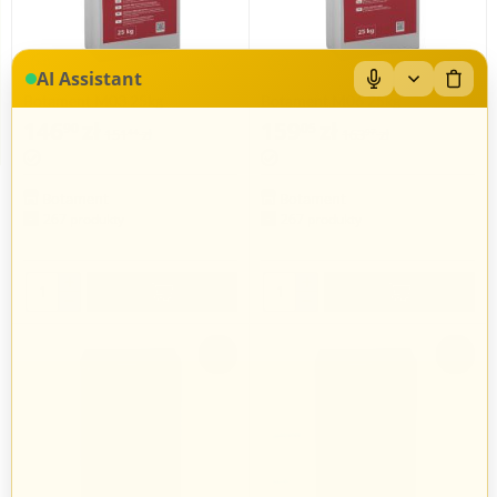
AI Assistant
Botament M03 25kg
Botament M06 25kg
146
zł
159
zł
90
05
151
zł
163
zł
44
97
Botament
Botament
267 produkty
267 produkty
+
+
−
−
-3%
-3%