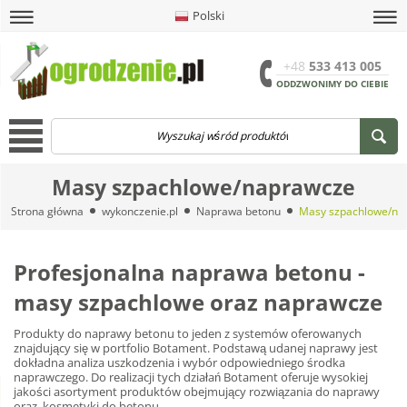
Polski
amknij
amknij menu
amknij menu
amknij menu
Menu
Otwór
+48
533 413 005
ODDZWONIMY DO CIEBIE
Menu
Masy szpachlowe/naprawcze
Strona główna
wykonczenie.pl
Naprawa betonu
Masy szpachlowe/na
Profesjonalna naprawa betonu -
masy szpachlowe oraz naprawcze
Produkty do naprawy betonu to jeden z systemów oferowanych
znajdujący się w portfolio Botament. Podstawą udanej naprawy jest
dokładna analiza uszkodzenia i wybór odpowiedniego środka
naprawczego. Do realizacji tych działań Botament oferuje wysokiej
jakości asortyment produktów obejmujący rozwiązania do naprawy
oraz kosmetyki do betonu.