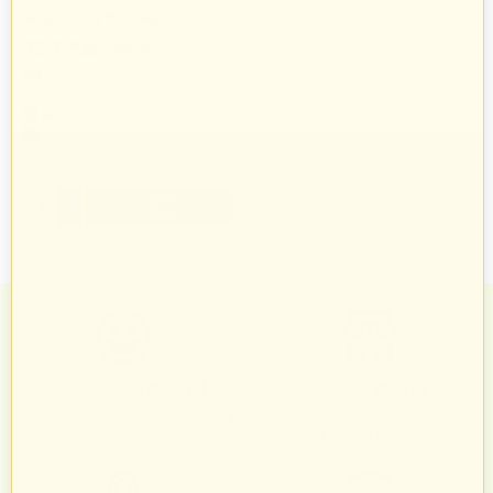
Botament V90 25kg
121
zł
58
125
zł
34
Botament
267 produkty
+
−
Zadowoleni Klienci
Znane marki
Zarządzanie zamówieniami odbywa
Sprawdzeni sprzedawcy i produkty
się automatycznie i intuicyjnie.
znanych marek.