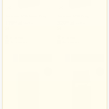
Botament M36 Speed 25 kg
Botament M38 25 kg
178
zł
320
zł
87
68
184
zł
330
zł
40
60
Botament
Botament
267 produkty
267 produkty
+
+
−
−
-3%
-3%