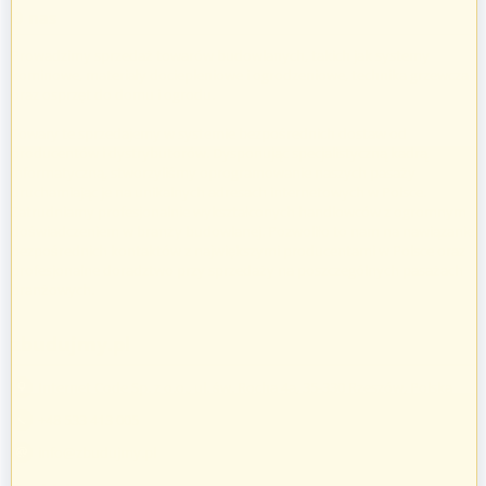
O nas
Prowadzimy sprzedaż towarów budowlanych, takich jak systemy
kominowe, materiały dociepleniowe i ogrodzeniowe, technika grzewcza
oraz osprzęt do domu i ogrodu.
Towary te sprzedajemy w systemie bezpośrednich dostaw od
producentów i dystrybutorów. Dysponując specjalistyczną kadrą
informatyczną, stworzyliśmy oprogramowanie naszych pasaży
uruchamiając je na unikalnych adresach internetowych w Polsce.
Zatrudniamy profesjonalnie wykształconych handlowców z ogromnym
doświadczeniem w branży budowlanej. Pozwoliło to nam na nawiązanie
bezpośrednich kontaktów z największymi producentami w Polsce oraz
profesjonalne doradztwo przy sprzedaży na poszczególnych pasażach
branżowych.
zbudujmy.pl
Internet Code Sp. z o.o., ul. św. Rocha 4a, 35-330 Rzeszów, Polska
+48 533 413 005
info@zbudujmy.pl