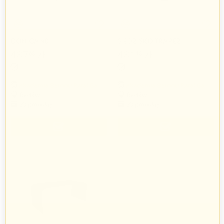
DONICA 40
SIEDZISKO TRAPEZ
487
zł
481
zł
68
18
609
zł
601
zł
60
47
Akademia Betonu Rafał Gawlik
Akademia Betonu Rafał Gawlik
Radłów
Radłów
20 produkty
20 produkty