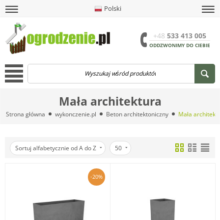
Polski
amknij
amknij menu
amknij menu
amknij menu
Menu
Otwór
+48
533 413 005
ODDZWONIMY DO CIEBIE
Menu
Mała architektura
Strona główna
wykonczenie.pl
Beton architektoniczny
Mała architekt
Sortuj alfabetycznie od A do Z
50
-20%