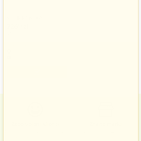
STOLIK KAWOWY
726
zł
93
Akademia Betonu Rafał Gawlik
Radłów
20 produkty
Zadowoleni Klienci
Znane marki
Zarządzanie zamówieniami odbywa
Sprawdzeni sprzedawcy i produkty
się automatycznie i intuicyjnie.
znanych marek.