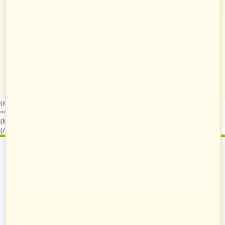
Twój bezpieczny sklep
Zróżnicowane towary
Każdy, kto podejmie z nami
Prezentacja towarów jest
współpracę, otrzymuje własny
dopasowana do odpowiednich
system do zarządzania swoim
kategorii przypisanych indywidualnie
sklepem na naszych platformach.
dla każdego sprzedawcy.
{if $runtime.company_id == 15 || ($company_data.company_id|default:0)
== 15}
{literal}
{/literal}
{literal}
{/literal}
{/if}
Zostań sprzedawcą
Strefa Klienta
Zakupy