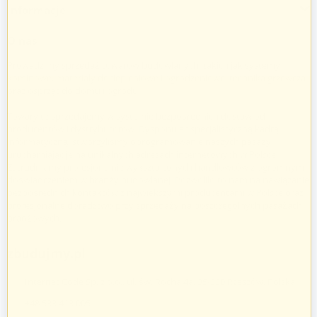
Informacje
O nas
Prowadzimy sprzedaż towarów budowlanych, takich jak systemy
kominowe, materiały dociepleniowe i ogrodzeniowe, technika grzewcza
oraz osprzęt do domu i ogrodu.
Towary te sprzedajemy w systemie bezpośrednich dostaw od
producentów i dystrybutorów. Dysponując specjalistyczną kadrą
informatyczną, stworzyliśmy oprogramowanie naszych pasaży
uruchamiając je na unikalnych adresach internetowych w Polsce.
Zatrudniamy profesjonalnie wykształconych handlowców z ogromnym
doświadczeniem w branży budowlanej. Pozwoliło to nam na nawiązanie
bezpośrednich kontaktów z największymi producentami w Polsce oraz
profesjonalne doradztwo przy sprzedaży na poszczególnych pasażach
branżowych.
zbudujmy.pl
Internet Code Sp. z o.o., ul. św. Rocha 4a, 35-330 Rzeszów, Polska
+48 533 413 005