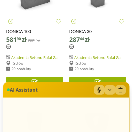
DONICA 100
DONICA 30
581
zł
287
zł
90
44
727
zł
37
Akademia Betonu Rafał Gawlik
Akademia Betonu Rafał Gawlik
Radłów
Radłów
20 produkty
20 produkty
AI Assistant
-20%
-20%