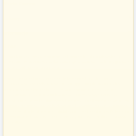
Strefa Klienta
Zakupy
Informacje
O nas
Prowadzimy sprzedaż towarów budowlanych, takich jak systemy
kominowe, materiały dociepleniowe i ogrodzeniowe, technika grzewcza
oraz osprzęt do domu i ogrodu.
Towary te sprzedajemy w systemie bezpośrednich dostaw od
producentów i dystrybutorów. Dysponując specjalistyczną kadrą
informatyczną, stworzyliśmy oprogramowanie naszych pasaży
uruchamiając je na unikalnych adresach internetowych w Polsce.
Zatrudniamy profesjonalnie wykształconych handlowców z ogromnym
doświadczeniem w branży budowlanej. Pozwoliło to nam na nawiązanie
bezpośrednich kontaktów z największymi producentami w Polsce oraz
profesjonalne doradztwo przy sprzedaży na poszczególnych pasażach
branżowych.