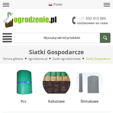
Polski
amknij
amknij menu
amknij menu
amknij menu
Menu
Otwór
+48
533 413 005
ODDZWONIMY DO CIEBIE
Menu
Siatki Gospodarcze
Strona główna
ogrodzenie.pl
Siatki ogrodzeniowe
Siatki Gospodarcze
Pcv
Rabatowe
Ślimakowe