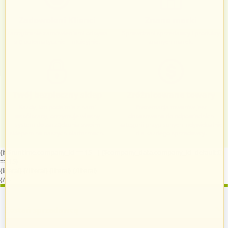
Zadowoleni Klienci
Znane marki
Zarządzanie zamówieniami odbywa
Sprawdzeni sprzedawcy i produkty
się automatycznie i intuicyjnie.
znanych marek.
Twój bezpieczny sklep
Zróżnicowane towary
Każdy, kto podejmie z nami
Prezentacja towarów jest
współpracę, otrzymuje własny
dopasowana do odpowiednich
system do zarządzania swoim
kategorii przypisanych indywidualnie
sklepem na naszych platformach.
dla każdego sprzedawcy.
{if $runtime.company_id == 15 || ($company_data.company_id|default:0)
== 15}
{literal}
{/literal}
{literal}
{/literal}
{/if}
Zostań sprzedawcą