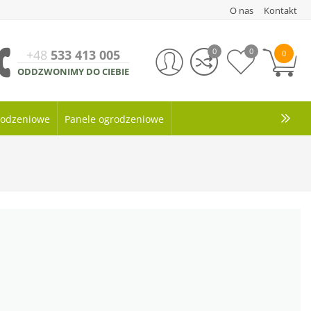
O nas
Kontakt
0
0
+48
533 413 005
0
ODDZWONIMY DO CIEBIE
grodzeniowe
Panele ogrodzeniowe