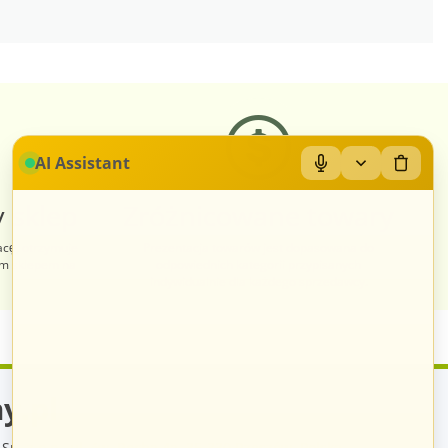
AI Assistant
 sklep
Zróżnicowane towary
acę, otrzymuje
Prezentacja towarów jest dopasowana do
im sklepem na
odpowiednich kategorii przypisanych
indywidualnie dla każdego sprzedawcy.
y.pl
Sp. z o.o., ul. św. Rocha 4a, 35-330 Rzeszów, Polska