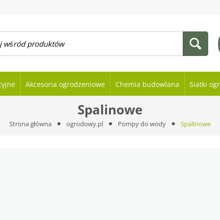
cyjne
Akcesoria ogrodzeniowe
Chemia budowlana
Siatki o
Spalinowe
Strona główna
ogrodowy.pl
Pompy do wody
Spalinowe