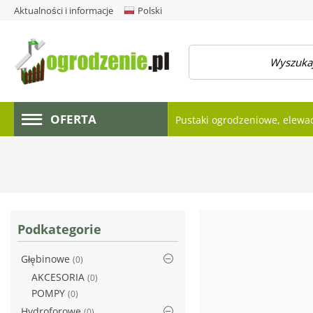
Aktualności i informacje
Polski
amknij menu
OFERTA
Pustaki ogrodzeniowe, elewa
Podkategorie
Głębinowe
(0)
AKCESORIA
(0)
POMPY
(0)
Hydroforowe
(0)