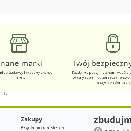
Znane marki
Twój bezpieczny
i sprzedawcy i produkty znanych
Każdy, kto podejmie z nami współpr
marek.
własny system do zarządzania swo
naszych platformach.
= 15}
zbudujm
Zakupy
Regulamin dla Klienta
Internet Code 