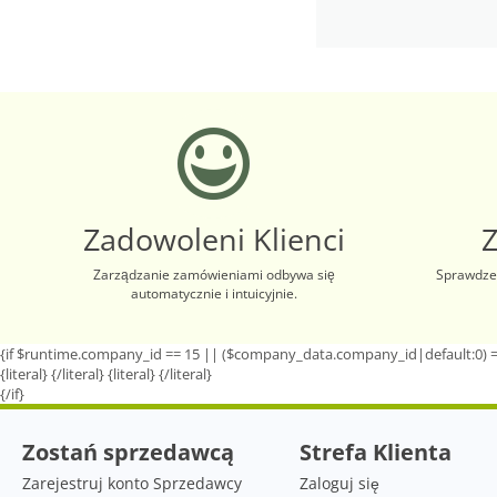
Zadowoleni Klienci
Zarządzanie zamówieniami odbywa się
Sprawdzen
automatycznie i intuicyjnie.
{if $runtime.company_id == 15 || ($company_data.company_id|default:0) =
{literal}
{/literal}
{literal}
{/literal}
{/if}
Zostań sprzedawcą
Strefa Klienta
Zarejestruj konto Sprzedawcy
Zaloguj się