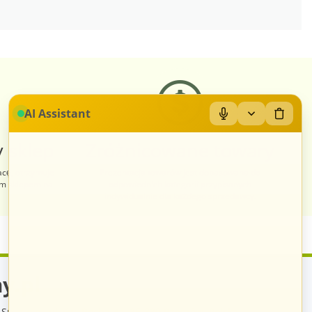
AI Assistant
 sklep
Zróżnicowane towary
acę, otrzymuje
Prezentacja towarów jest dopasowana do
im sklepem na
odpowiednich kategorii przypisanych
indywidualnie dla każdego sprzedawcy.
y.pl
Sp. z o.o., ul. św. Rocha 4a, 35-330 Rzeszów, Polska