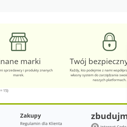
Znane marki
Twój bezpieczny
i sprzedawcy i produkty znanych
Każdy, kto podejmie z nami współpr
marek.
własny system do zarządzania swo
naszych platformach.
= 15}
zbudujm
Zakupy
Regulamin dla Klienta
Internet Code 