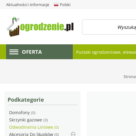
Aktualności i informacje
Polski
amknij menu
OFERTA
Pustaki ogrodzeniowe, elewa
Strona
Podkategorie
Domofony
(0)
Skrzynki gazowe
(0)
Odwodnienia Liniowe
(0)
Akcesoria Do Słupków
(0)