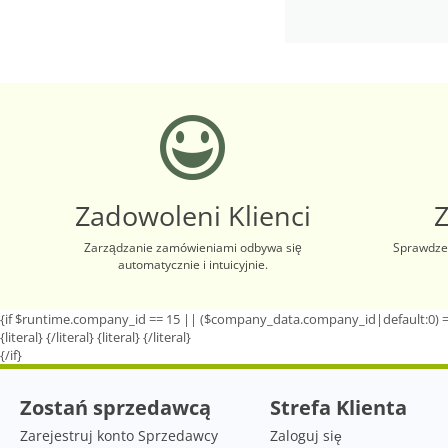
Zadowoleni Klienci
Zarządzanie zamówieniami odbywa się
Sprawdzen
automatycznie i intuicyjnie.
{if $runtime.company_id == 15 || ($company_data.company_id|default:0) =
{literal}
{/literal}
{literal}
{/literal}
{/if}
Zostań sprzedawcą
Strefa Klienta
Zarejestruj konto Sprzedawcy
Zaloguj się