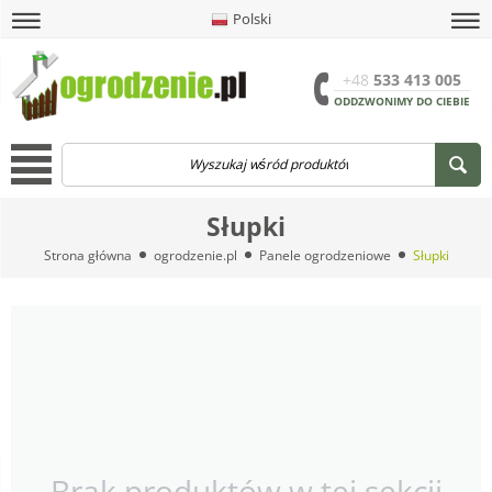
Polski
amknij
amknij menu
amknij menu
amknij menu
Menu
Otwór
+48
533 413 005
ODDZWONIMY DO CIEBIE
Menu
Słupki
Strona główna
ogrodzenie.pl
Panele ogrodzeniowe
Słupki
Brak produktów w tej sekcji