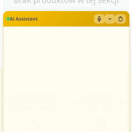
AI Assistant
Zadowoleni Klienci
Znane marki
Zarządzanie zamówieniami odbywa
Sprawdzeni sprzedawcy i produkty
się automatycznie i intuicyjnie.
znanych marek.