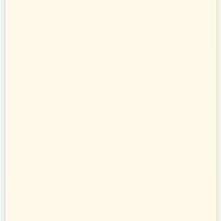
Prowadzimy sprzedaż towarów budowlanych, takich jak systemy
kominowe, materiały dociepleniowe i ogrodzeniowe, technika grzewcza
oraz osprzęt do domu i ogrodu.
Towary te sprzedajemy w systemie bezpośrednich dostaw od
producentów i dystrybutorów. Dysponując specjalistyczną kadrą
informatyczną, stworzyliśmy oprogramowanie naszych pasaży
uruchamiając je na unikalnych adresach internetowych w Polsce.
Zatrudniamy profesjonalnie wykształconych handlowców z ogromnym
doświadczeniem w branży budowlanej. Pozwoliło to nam na nawiązanie
bezpośrednich kontaktów z największymi producentami w Polsce oraz
profesjonalne doradztwo przy sprzedaży na poszczególnych pasażach
branżowych.
zbudujmy.pl
Internet Code Sp. z o.o., ul. św. Rocha 4a, 35-330 Rzeszów, Polska
+48 533 413 005
info@zbudujmy.pl
Znajdziesz nas