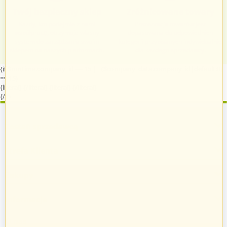
Twój bezpieczny sklep
Zróżnicowane towary
Każdy, kto podejmie z nami
Prezentacja towarów jest
współpracę, otrzymuje własny
dopasowana do odpowiednich
system do zarządzania swoim
kategorii przypisanych indywidualnie
sklepem na naszych platformach.
dla każdego sprzedawcy.
{if $runtime.company_id == 15 || ($company_data.company_id|default:0)
== 15}
{literal}
{/literal}
{literal}
{/literal}
{/if}
Zostań sprzedawcą
Strefa Klienta
Zakupy
Informacje
O nas