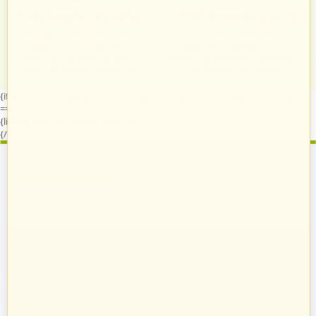
Twój bezpieczny sklep
Zróżnicowane towary
Każdy, kto podejmie z nami
Prezentacja towarów jest
współpracę, otrzymuje własny
dopasowana do odpowiednich
system do zarządzania swoim
kategorii przypisanych indywidualnie
sklepem na naszych platformach.
dla każdego sprzedawcy.
{if $runtime.company_id == 15 || ($company_data.company_id|default:0)
== 15}
{literal}
{/literal}
{literal}
{/literal}
{/if}
Zostań sprzedawcą
Strefa Klienta
Zakupy
Informacje
O nas