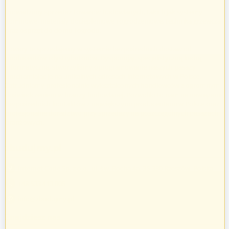
Prowadzimy sprzedaż towarów budowlanych, takich jak systemy
kominowe, materiały dociepleniowe i ogrodzeniowe, technika grzewcza
oraz osprzęt do domu i ogrodu.
Towary te sprzedajemy w systemie bezpośrednich dostaw od
producentów i dystrybutorów. Dysponując specjalistyczną kadrą
informatyczną, stworzyliśmy oprogramowanie naszych pasaży
uruchamiając je na unikalnych adresach internetowych w Polsce.
Zatrudniamy profesjonalnie wykształconych handlowców z ogromnym
doświadczeniem w branży budowlanej. Pozwoliło to nam na nawiązanie
bezpośrednich kontaktów z największymi producentami w Polsce oraz
profesjonalne doradztwo przy sprzedaży na poszczególnych pasażach
branżowych.
zbudujmy.pl
Internet Code Sp. z o.o., ul. św. Rocha 4a, 35-330 Rzeszów, Polska
+48 533 413 005
info@zbudujmy.pl
Znajdziesz nas