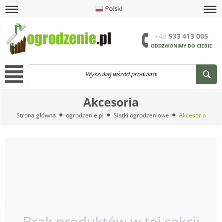
Polski
amknij
amknij menu
amknij menu
amknij menu
Menu
Otwór
+48
533 413 005
ODDZWONIMY DO CIEBIE
Menu
Akcesoria
Strona główna
ogrodzenie.pl
Siatki ogrodzeniowe
Akcesoria
Brak produktów w tej sekcji