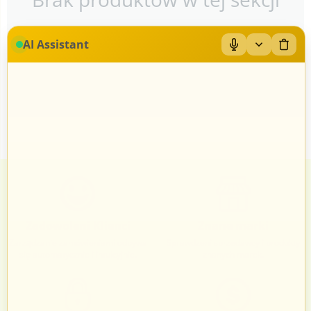
AI Assistant
Zadowoleni Klienci
Znane marki
Zarządzanie zamówieniami odbywa
Sprawdzeni sprzedawcy i produkty
się automatycznie i intuicyjnie.
znanych marek.