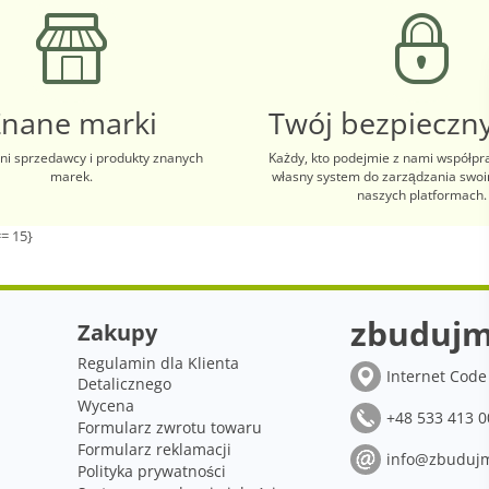
Znane marki
Twój bezpieczny
i sprzedawcy i produkty znanych
Każdy, kto podejmie z nami współpr
marek.
własny system do zarządzania swo
naszych platformach.
= 15}
zbudujm
Zakupy
Regulamin dla Klienta
Internet Code 
Detalicznego
Wycena
+48 533 413 0
Formularz zwrotu towaru
Formularz reklamacji
info@zbudujm
Polityka prywatności