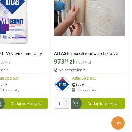
IT WN tynk mineralny
ATLAS forma silikonowa o fakturze
turalną fakturę drewna,
drewna, 20 cm x 2 mb
973
zł
62
157
zł
1.081
zł
32
80
ienie
Na zamówienie
las Sp z o.o.
Atlas Sp z o.o.
Łódź
Łódź
98 produkty
98 produkty
+
Dodaj do koszyka
Dodaj do koszyka
−
-10%