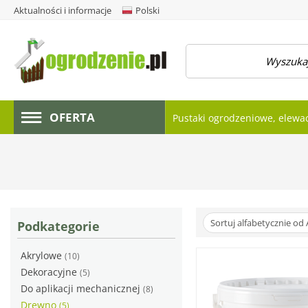
Aktualności i informacje
Polski
amknij menu
OFERTA
Pustaki ogrodzeniowe, elewa
Sortuj alfabetycznie od 
Podkategorie
Akrylowe
(10)
Dekoracyjne
(5)
Do aplikacji mechanicznej
(8)
Drewno
(5)