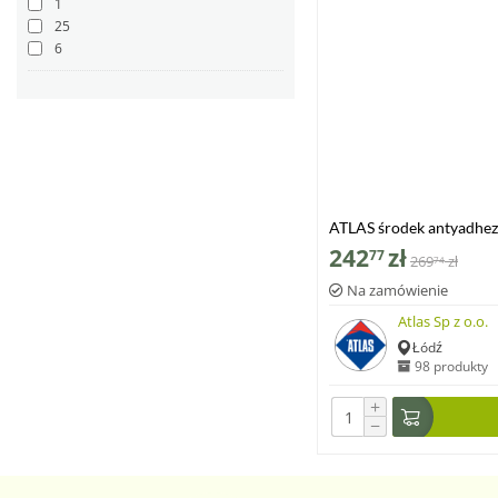
1
25
6
ATLAS środek antyadhezy
242
zł
77
269
zł
74
Na zamówienie
Atlas Sp z o.o.
Łódź
98 produkty
+
−