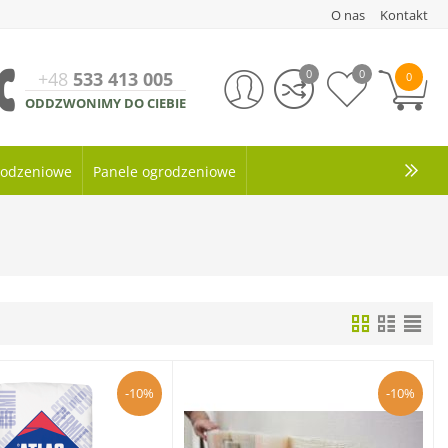
O nas
Kontakt
0
0
+48
533 413 005
0
ODDZWONIMY DO CIEBIE
grodzeniowe
Panele ogrodzeniowe
-10%
-10%