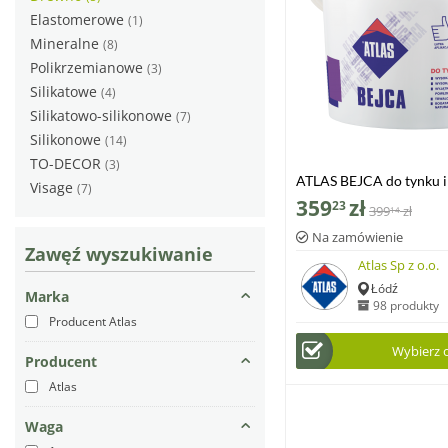
Elastomerowe
(1)
Mineralne
(8)
Polikrzemianowe
(3)
Silikatowe
(4)
Silikatowo-silikonowe
(7)
Silikonowe
(14)
TO-DECOR
(3)
ATLAS BEJCA do tynku i
Visage
(7)
drewno, 4 litry
359
zł
23
399
zł
14
Na zamówienie
Zawęź wyszukiwanie
Atlas Sp z o.o.
Łódź
Marka
98 produkty
Producent Atlas
Wybierz 
Producent
Atlas
Waga