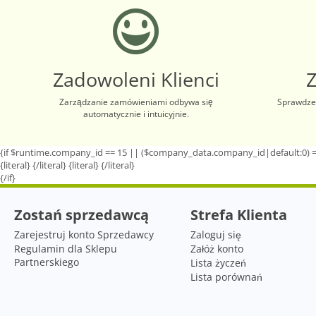
Zadowoleni Klienci
Zarządzanie zamówieniami odbywa się
Sprawdzen
automatycznie i intuicyjnie.
{if $runtime.company_id == 15 || ($company_data.company_id|default:0) =
{literal}
{/literal}
{literal}
{/literal}
{/if}
Zostań sprzedawcą
Strefa Klienta
Zarejestruj konto Sprzedawcy
Zaloguj się
Regulamin dla Sklepu
Załóż konto
Partnerskiego
Lista życzeń
Lista porównań