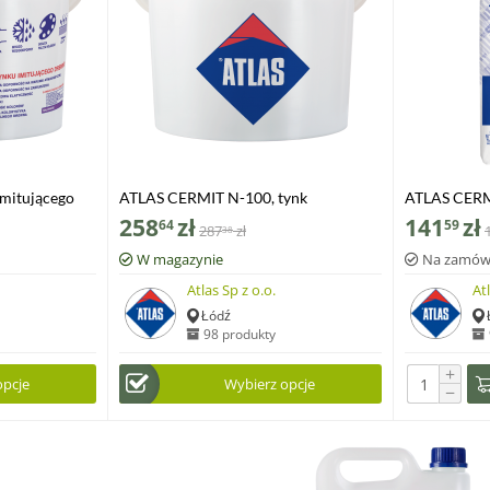
mitującego
ATLAS CERMIT N-100, tynk
ATLAS CERM
szablonowy akrylowy, 25 kg
imitujący na
258
zł
141
zł
64
59
287
zł
38
25 kg
W magazynie
Na zamów
Atlas Sp z o.o.
At
Łódź
98 produkty
+
opcje
Wybierz opcje
−