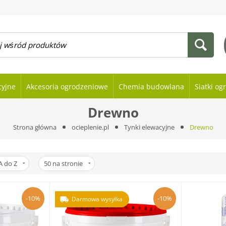
cyjne
Akcesoria ogrodzeniowe
Chemia budowlana
Siatki o
Drewno
Strona główna
ocieplenie.pl
Tynki elewacyjne
Drewno
A do Z
50
na stronie
-10%
-10%
Darmowa wysyłka