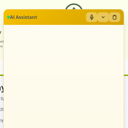
AI Assistant
 sklep
Zróżnicowane towary
acę, otrzymuje
Prezentacja towarów jest dopasowana do
im sklepem na
odpowiednich kategorii przypisanych
indywidualnie dla każdego sprzedawcy.
y.pl
Sp. z o.o., ul. św. Rocha 4a, 35-330 Rzeszów, Polska
05
y.pl