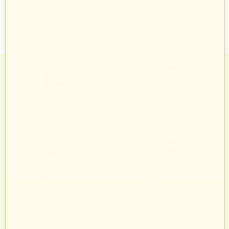
Zadowoleni Klienci
Znane marki
Zarządzanie zamówieniami odbywa
Sprawdzeni sprzedawcy i produkty
się automatycznie i intuicyjnie.
znanych marek.
Twój bezpieczny sklep
Zróżnicowane towary
Każdy, kto podejmie z nami
Prezentacja towarów jest
współpracę, otrzymuje własny
dopasowana do odpowiednich
system do zarządzania swoim
kategorii przypisanych indywidualnie
sklepem na naszych platformach.
dla każdego sprzedawcy.