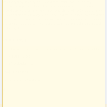
informatyczną, stworzyliśmy oprogramowanie naszych pasaży
uruchamiając je na unikalnych adresach internetowych w Polsce.
Zatrudniamy profesjonalnie wykształconych handlowców z ogromnym
doświadczeniem w branży budowlanej. Pozwoliło to nam na nawiązanie
bezpośrednich kontaktów z największymi producentami w Polsce oraz
profesjonalne doradztwo przy sprzedaży na poszczególnych pasażach
branżowych.
zbudujmy.pl
Internet Code Sp. z o.o., ul. św. Rocha 4a, 35-330 Rzeszów, Polska
+48 533 413 005
info@zbudujmy.pl
Znajdziesz nas
Nasze pasaże na Facebooku