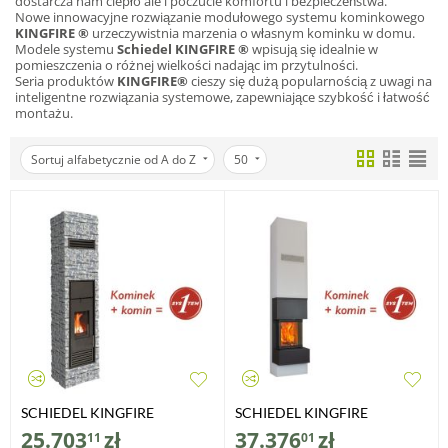
dostarcza nam ciepło ale i poczucie komfortu i bezpieczeństwa.
Nowe innowacyjne rozwiązanie modułowego systemu kominkowego
KINGFIRE ®
urzeczywistnia marzenia o własnym kominku w domu.
Modele systemu
Schiedel KINGFIRE ®
wpisują się idealnie w
pomieszczenia o różnej wielkości nadając im przytulności.
Seria produktów
KINGFIRE®
cieszy się dużą popularnością z uwagi na
inteligentne rozwiązania systemowe, zapewniające szybkość i łatwość
montażu.
Sortuj alfabetycznie od A do Z
50
SCHIEDEL KINGFIRE
SCHIEDEL KINGFIRE
CLASSICO S
GRANDE SC
25.703
zł
37.376
zł
11
01