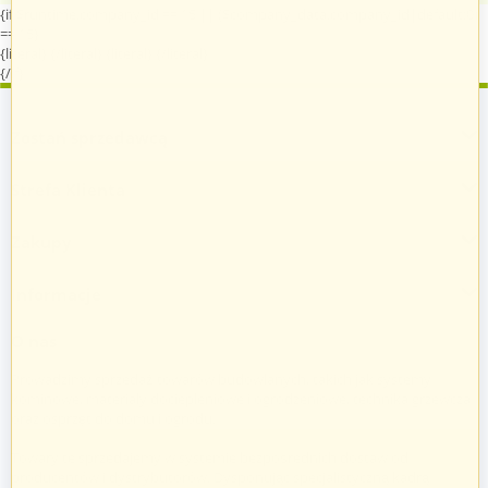
{if $runtime.company_id == 15 || ($company_data.company_id|default:0)
== 15}
{literal}
{/literal}
{literal}
{/literal}
{/if}
Zostań sprzedawcą
Strefa Klienta
Zakupy
Informacje
O nas
Prowadzimy sprzedaż towarów budowlanych, takich jak systemy
kominowe, materiały dociepleniowe i ogrodzeniowe, technika grzewcza
oraz osprzęt do domu i ogrodu.
Towary te sprzedajemy w systemie bezpośrednich dostaw od
producentów i dystrybutorów. Dysponując specjalistyczną kadrą