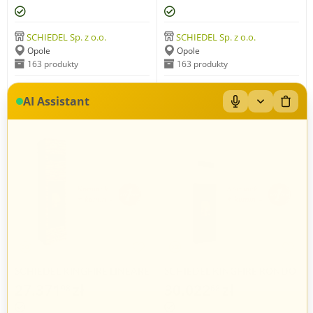
SCHIEDEL Sp. z o.o.
SCHIEDEL Sp. z o.o.
Opole
Opole
163 produkty
163 produkty
AI Assistant
SCHIEDEL KINGFIRE LINEARE
SCHIEDEL KINGFIRE RONDO
SC
SC
27.371
zł
30.022
zł
98
68