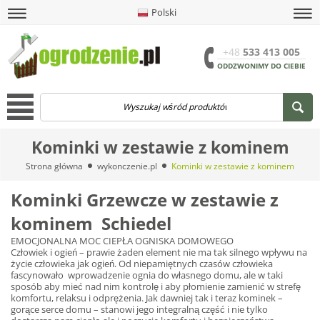
Polski
amknij
amknij menu
amknij menu
amknij menu
Menu
Otwór
+48
533 413 005
ODDZWONIMY DO CIEBIE
Menu
Kominki w zestawie z kominem
Strona główna
wykonczenie.pl
Kominki w zestawie z kominem
Kominki Grzewcze w zestawie z
kominem Schiedel
EMOCJONALNA MOC CIEPŁA OGNISKA DOMOWEGO
Człowiek i ogień – prawie żaden element nie ma tak silnego wpływu na
życie człowieka jak ogień. Od niepamiętnych czasów człowieka
fascynowało wprowadzenie ognia do własnego domu, ale w taki
sposób aby mieć nad nim kontrolę i aby płomienie zamienić w strefę
komfortu, relaksu i odprężenia. Jak dawniej tak i teraz kominek –
gorące serce domu – stanowi jego integralną część i nie tylko