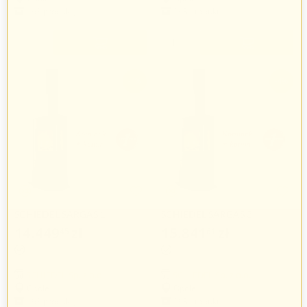
163 produkty
163 produkty
+
+
−
−
-4%
-4%
SCHIEDEL SARGAS 1
SCHIEDEL SARGAS 3
14.449
zł
15.841
zł
45
61
15.051
zł
16.501
zł
51
68
SCHIEDEL Sp. z o.o.
SCHIEDEL Sp. z o.o.
Opole
Opole
163 produkty
163 produkty