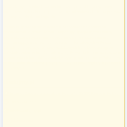
Prowadzimy sprzedaż towarów budowlanych, takich jak systemy
kominowe, materiały dociepleniowe i ogrodzeniowe, technika grzewcza
oraz osprzęt do domu i ogrodu.
Towary te sprzedajemy w systemie bezpośrednich dostaw od
producentów i dystrybutorów. Dysponując specjalistyczną kadrą
informatyczną, stworzyliśmy oprogramowanie naszych pasaży
uruchamiając je na unikalnych adresach internetowych w Polsce.
Zatrudniamy profesjonalnie wykształconych handlowców z ogromnym
doświadczeniem w branży budowlanej. Pozwoliło to nam na nawiązanie
bezpośrednich kontaktów z największymi producentami w Polsce oraz
profesjonalne doradztwo przy sprzedaży na poszczególnych pasażach
branżowych.
zbudujmy.pl
Internet Code Sp. z o.o., ul. św. Rocha 4a, 35-330 Rzeszów, Polska
+48 533 413 005
info@zbudujmy.pl
Znajdziesz nas