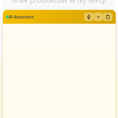
AI Assistant
Zadowoleni Klienci
Znane marki
Zarządzanie zamówieniami odbywa
Sprawdzeni sprzedawcy i produkty
się automatycznie i intuicyjnie.
znanych marek.