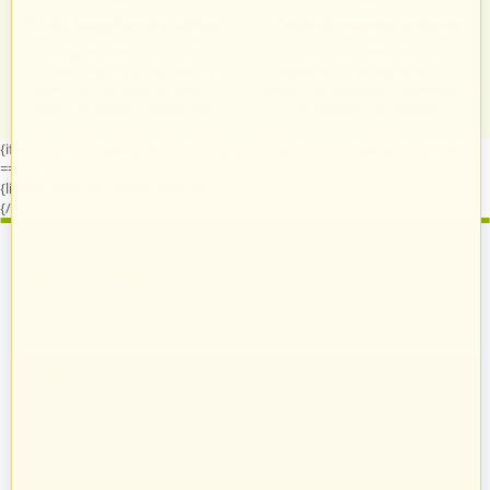
Twój bezpieczny sklep
Zróżnicowane towary
Każdy, kto podejmie z nami
Prezentacja towarów jest
współpracę, otrzymuje własny
dopasowana do odpowiednich
system do zarządzania swoim
kategorii przypisanych indywidualnie
sklepem na naszych platformach.
dla każdego sprzedawcy.
{if $runtime.company_id == 15 || ($company_data.company_id|default:0)
== 15}
{literal}
{/literal}
{literal}
{/literal}
{/if}
Zostań sprzedawcą
Strefa Klienta
Zakupy
Informacje
O nas