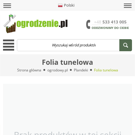
Polski
amknij
amknij menu
amknij menu
amknij menu
Menu
Otwór
+48
533 413 005
ODDZWONIMY DO CIEBIE
Menu
Folia tunelowa
Strona główna
ogrodowy.pl
Plandeki
Folia tunelowa
Brak produktów w tej sekcji