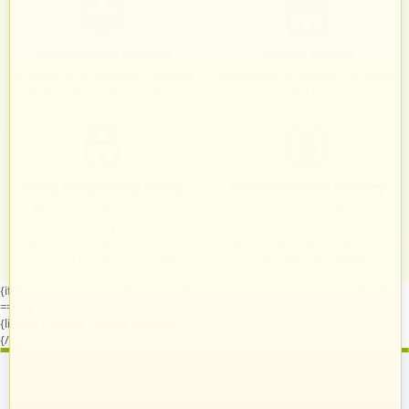
Zadowoleni Klienci
Znane marki
Zarządzanie zamówieniami odbywa
Sprawdzeni sprzedawcy i produkty
się automatycznie i intuicyjnie.
znanych marek.
Twój bezpieczny sklep
Zróżnicowane towary
Każdy, kto podejmie z nami
Prezentacja towarów jest
współpracę, otrzymuje własny
dopasowana do odpowiednich
system do zarządzania swoim
kategorii przypisanych indywidualnie
sklepem na naszych platformach.
dla każdego sprzedawcy.
{if $runtime.company_id == 15 || ($company_data.company_id|default:0)
== 15}
{literal}
{/literal}
{literal}
{/literal}
{/if}
Zostań sprzedawcą