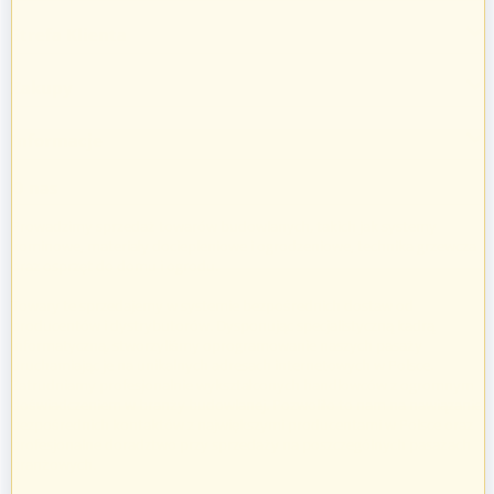
Strefa Klienta
Zakupy
Informacje
O nas
Prowadzimy sprzedaż towarów budowlanych, takich jak systemy
kominowe, materiały dociepleniowe i ogrodzeniowe, technika grzewcza
oraz osprzęt do domu i ogrodu.
Towary te sprzedajemy w systemie bezpośrednich dostaw od
producentów i dystrybutorów. Dysponując specjalistyczną kadrą
informatyczną, stworzyliśmy oprogramowanie naszych pasaży
uruchamiając je na unikalnych adresach internetowych w Polsce.
Zatrudniamy profesjonalnie wykształconych handlowców z ogromnym
doświadczeniem w branży budowlanej. Pozwoliło to nam na nawiązanie
bezpośrednich kontaktów z największymi producentami w Polsce oraz
profesjonalne doradztwo przy sprzedaży na poszczególnych pasażach
branżowych.