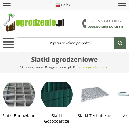
Polski
amknij
amknij menu
amknij menu
amknij menu
Menu
Otwór
+48
533 413 005
ODDZWONIMY DO CIEBIE
Menu
Siatki ogrodzeniowe
Strona główna
ogrodzenie.pl
Siatki ogrodzeniowe
Siatki Budowlane
Siatki
Siatki Techniczne
Akc
Gospodarcze