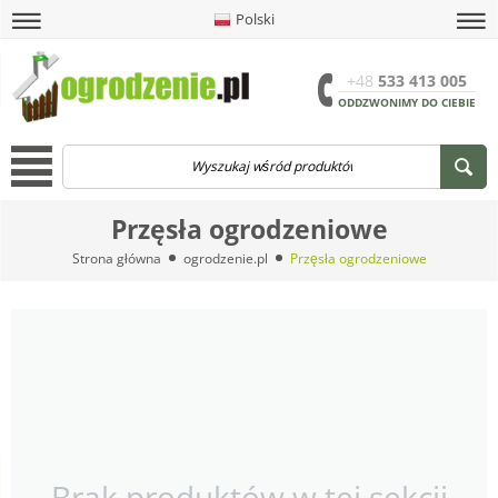
Polski
amknij
amknij menu
amknij menu
amknij menu
Menu
Otwór
+48
533 413 005
ODDZWONIMY DO CIEBIE
Menu
Przęsła ogrodzeniowe
Strona główna
ogrodzenie.pl
Przęsła ogrodzeniowe
Brak produktów w tej sekcji