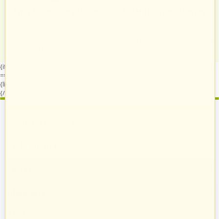
Twój bezpieczny sklep
Zróżnicowane towary
Każdy, kto podejmie z nami
Prezentacja towarów jest
współpracę, otrzymuje własny
dopasowana do odpowiednich
system do zarządzania swoim
kategorii przypisanych indywidualnie
sklepem na naszych platformach.
dla każdego sprzedawcy.
{if $runtime.company_id == 15 || ($company_data.company_id|default:0)
== 15}
{literal}
{/literal}
{literal}
{/literal}
{/if}
Zostań sprzedawcą
Strefa Klienta
Zakupy
Informacje
O nas