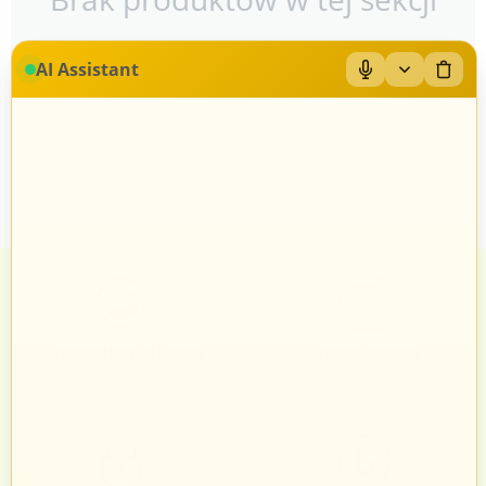
AI Assistant
Zadowoleni Klienci
Znane marki
Zarządzanie zamówieniami odbywa
Sprawdzeni sprzedawcy i produkty
się automatycznie i intuicyjnie.
znanych marek.