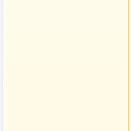
Prowadzimy sprzedaż towarów budowlanych, takich jak systemy
kominowe, materiały dociepleniowe i ogrodzeniowe, technika grzewcza
oraz osprzęt do domu i ogrodu.
Towary te sprzedajemy w systemie bezpośrednich dostaw od
producentów i dystrybutorów. Dysponując specjalistyczną kadrą
informatyczną, stworzyliśmy oprogramowanie naszych pasaży
uruchamiając je na unikalnych adresach internetowych w Polsce.
Zatrudniamy profesjonalnie wykształconych handlowców z ogromnym
doświadczeniem w branży budowlanej. Pozwoliło to nam na nawiązanie
bezpośrednich kontaktów z największymi producentami w Polsce oraz
profesjonalne doradztwo przy sprzedaży na poszczególnych pasażach
branżowych.
zbudujmy.pl
Internet Code Sp. z o.o., ul. św. Rocha 4a, 35-330 Rzeszów, Polska
+48 533 413 005
info@zbudujmy.pl
Znajdziesz nas