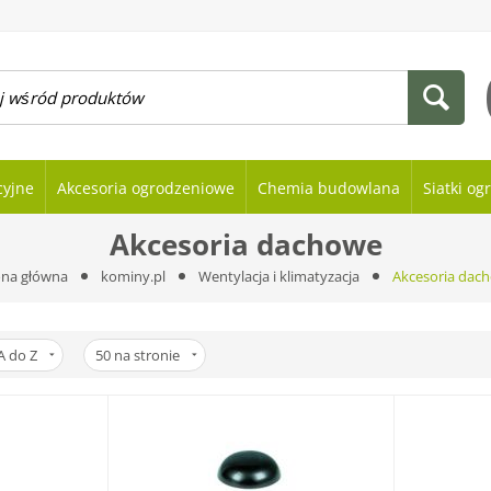
cyjne
Akcesoria ogrodzeniowe
Chemia budowlana
Siatki o
Akcesoria dachowe
ona główna
kominy.pl
Wentylacja i klimatyzacja
Akcesoria dac
A do Z
50
na stronie