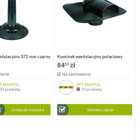
tylacyjny 372 mm czarny
Kominek wentylacyjny połaciowy
84
zł
53
ienie
Na zamówienie
T MAXPOL
ZPT MAXPOL
33 produkty
33 produkty
Dodaj do koszyka
Wybierz opcje