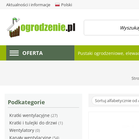
Aktualności i informacje
Polski
amknij menu
OFERTA
Pustaki ogrodzeniowe, elewa
Str
Sortuj alfabetycznie od 
Podkategorie
Kratki wentylacyjne
(27)
Kratki i tulejki do drzwi
(1)
Wentylatory
(0)
Kanały wentylacyjne
(54)