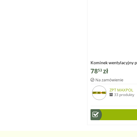
Kominek wentylacyjny 
78
zł
53
Na zamówienie
ZPT MAXPOL
33 produkty