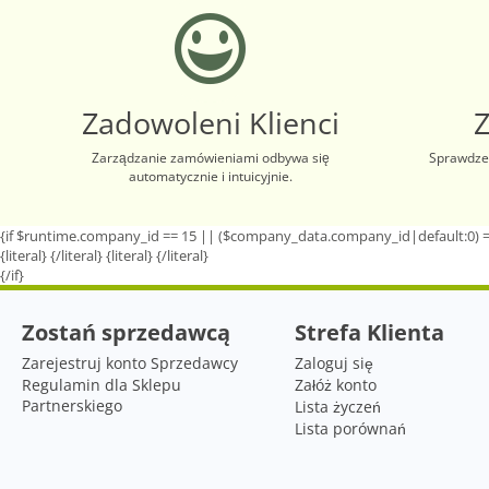
Zadowoleni Klienci
Zarządzanie zamówieniami odbywa się
Sprawdzen
automatycznie i intuicyjnie.
{if $runtime.company_id == 15 || ($company_data.company_id|default:0) =
{literal}
{/literal}
{literal}
{/literal}
{/if}
Zostań sprzedawcą
Strefa Klienta
Zarejestruj konto Sprzedawcy
Zaloguj się
Regulamin dla Sklepu
Załóż konto
Partnerskiego
Lista życzeń
Lista porównań