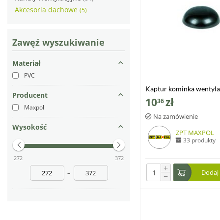
Akcesoria dachowe
(5)
Zawęź wyszukiwanie
Materiał
PVC
Kaptur kominka wentyla
Producent
czarny
10
zł
36
Maxpol
Na zamówienie
Wysokość
ZPT MAXPOL
33 produkty
272
372
+
Dodaj
–
−