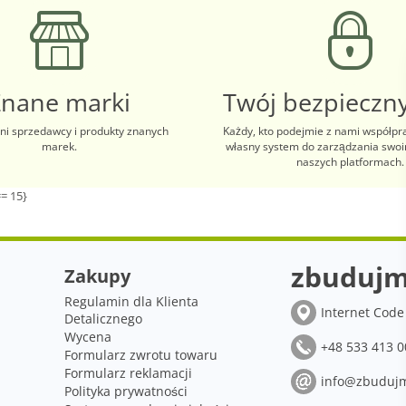
Znane marki
Twój bezpieczny
i sprzedawcy i produkty znanych
Każdy, kto podejmie z nami współpr
marek.
własny system do zarządzania swo
naszych platformach.
= 15}
zbudujm
Zakupy
Regulamin dla Klienta
Internet Code 
Detalicznego
Wycena
+48 533 413 0
Formularz zwrotu towaru
Formularz reklamacji
info@zbudujm
Polityka prywatności