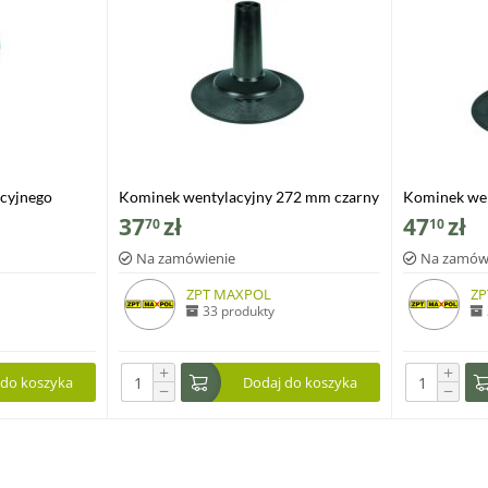
cyjnego
Kominek wentylacyjny 272 mm czarny
Kominek wen
37
zł
47
zł
70
10
Na zamówienie
Na zamów
ZPT MAXPOL
ZP
33 produkty
+
+
 do koszyka
Dodaj do koszyka
−
−