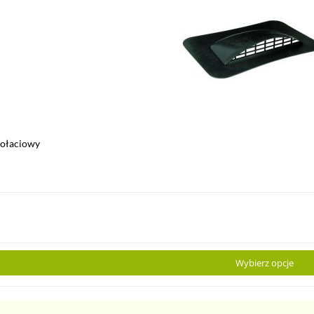
połaciowy
Wybierz opcje