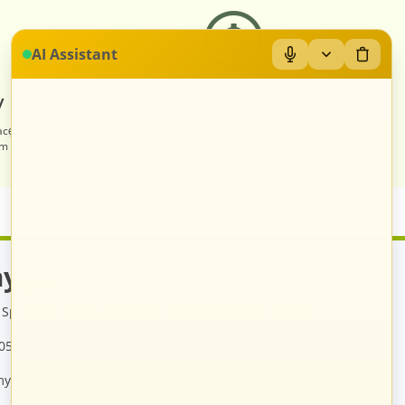
AI Assistant
 sklep
Zróżnicowane towary
acę, otrzymuje
Prezentacja towarów jest dopasowana do
im sklepem na
odpowiednich kategorii przypisanych
indywidualnie dla każdego sprzedawcy.
y.pl
Sp. z o.o., ul. św. Rocha 4a, 35-330 Rzeszów, Polska
05
y.pl