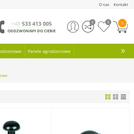
O nas
Kontakt
0
0
+48
533 413 005
0
ODDZWONIMY DO CIEBIE
grodzeniowe
Panele ogrodzeniowe
howe