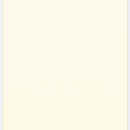
Strefa Klienta
Zakupy
Informacje
O nas
Prowadzimy sprzedaż towarów budowlanych, takich jak systemy
kominowe, materiały dociepleniowe i ogrodzeniowe, technika grzewcza
oraz osprzęt do domu i ogrodu.
Towary te sprzedajemy w systemie bezpośrednich dostaw od
producentów i dystrybutorów. Dysponując specjalistyczną kadrą
informatyczną, stworzyliśmy oprogramowanie naszych pasaży
uruchamiając je na unikalnych adresach internetowych w Polsce.
Zatrudniamy profesjonalnie wykształconych handlowców z ogromnym
doświadczeniem w branży budowlanej. Pozwoliło to nam na nawiązanie
bezpośrednich kontaktów z największymi producentami w Polsce oraz
profesjonalne doradztwo przy sprzedaży na poszczególnych pasażach
branżowych.