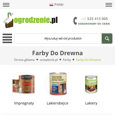
Polski
amknij
amknij menu
amknij menu
amknij menu
Menu
Otwór
+48
533 413 005
ODDZWONIMY DO CIEBIE
Menu
Farby Do Drewna
Strona główna
ocieplenie.pl
Farby
Farby Do Drewna
Impregnaty
Lakierobejce
Lakiery