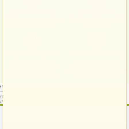
Zadowoleni Klienci
Znane marki
Zarządzanie zamówieniami odbywa
Sprawdzeni sprzedawcy i produkty
się automatycznie i intuicyjnie.
znanych marek.
Twój bezpieczny sklep
Zróżnicowane towary
Każdy, kto podejmie z nami
Prezentacja towarów jest
współpracę, otrzymuje własny
dopasowana do odpowiednich
system do zarządzania swoim
kategorii przypisanych indywidualnie
sklepem na naszych platformach.
dla każdego sprzedawcy.
{if $runtime.company_id == 15 || ($company_data.company_id|default:0)
== 15}
{literal}
{/literal}
{literal}
{/literal}
{/if}
Zostań sprzedawcą