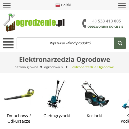
Polski
amknij
amknij menu
amknij menu
amknij menu
Menu
Otwór
+48
533 413 005
ODDZWONIMY DO CIEBIE
Menu
Elektronarzedzia Ogrodowe
Strona główna
ogrodowy.pl
Elektronarzedzia Ogrodowe
Dmuchawy /
Glebogryzarki
Kosiarki
K
Odkurzacze
Podk