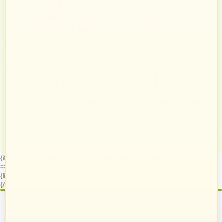
Zadowoleni Klienci
Znane marki
Zarządzanie zamówieniami odbywa
Sprawdzeni sprzedawcy i produkty
się automatycznie i intuicyjnie.
znanych marek.
Twój bezpieczny sklep
Zróżnicowane towary
Każdy, kto podejmie z nami
Prezentacja towarów jest
współpracę, otrzymuje własny
dopasowana do odpowiednich
system do zarządzania swoim
kategorii przypisanych indywidualnie
sklepem na naszych platformach.
dla każdego sprzedawcy.
{if $runtime.company_id == 15 || ($company_data.company_id|default:0)
== 15}
{literal}
{/literal}
{literal}
{/literal}
{/if}
Zostań sprzedawcą