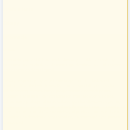
Strefa Klienta
Zakupy
Informacje
O nas
Prowadzimy sprzedaż towarów budowlanych, takich jak systemy
kominowe, materiały dociepleniowe i ogrodzeniowe, technika grzewcza
oraz osprzęt do domu i ogrodu.
Towary te sprzedajemy w systemie bezpośrednich dostaw od
producentów i dystrybutorów. Dysponując specjalistyczną kadrą
informatyczną, stworzyliśmy oprogramowanie naszych pasaży
uruchamiając je na unikalnych adresach internetowych w Polsce.
Zatrudniamy profesjonalnie wykształconych handlowców z ogromnym
doświadczeniem w branży budowlanej. Pozwoliło to nam na nawiązanie
bezpośrednich kontaktów z największymi producentami w Polsce oraz
profesjonalne doradztwo przy sprzedaży na poszczególnych pasażach
branżowych.