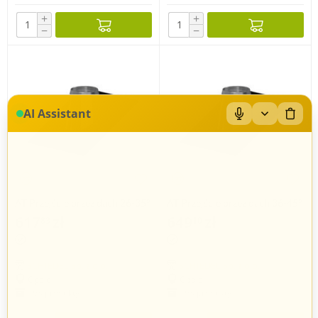
+
+
−
−
AI Assistant
AT Przejście przez dach 26-35°
AT Przejście przez dach 36-45°
z płytą Wakaflex w kolorze
z płytą Wakaflex w kolorze
617
zł
649
zł
83
10
czarnym; Ø150
czarnym; Ø150
SCHIEDEL Sp. z o.o.
SCHIEDEL Sp. z o.o.
Opole
Opole
163 produkty
163 produkty