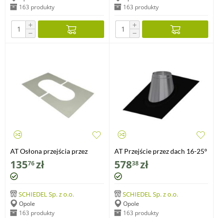
163 produkty
163 produkty
+
+
−
−
AT Osłona przejścia przez
AT Przejście przez dach 16-25°
ścianę/strop dwuczęściowa
z płytą Wakaflex w kolorze
135
zł
578
zł
76
38
Ø150
czarnym; Ø150
SCHIEDEL Sp. z o.o.
SCHIEDEL Sp. z o.o.
Opole
Opole
163 produkty
163 produkty