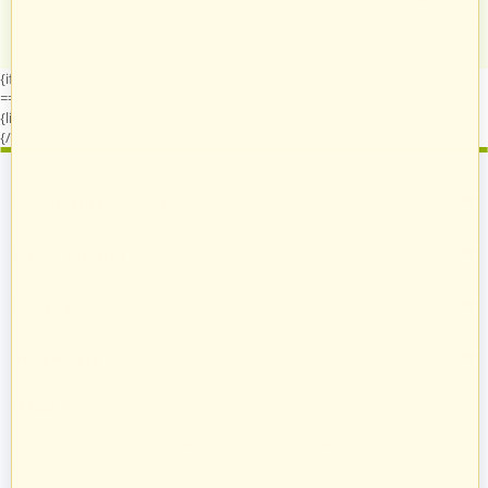
współpracę, otrzymuje własny
dopasowana do odpowiednich
system do zarządzania swoim
kategorii przypisanych indywidualnie
sklepem na naszych platformach.
dla każdego sprzedawcy.
{if $runtime.company_id == 15 || ($company_data.company_id|default:0)
== 15}
{literal}
{/literal}
{literal}
{/literal}
{/if}
Zostań sprzedawcą
Strefa Klienta
Zakupy
Informacje
O nas
Prowadzimy sprzedaż towarów budowlanych, takich jak systemy
kominowe, materiały dociepleniowe i ogrodzeniowe, technika grzewcza
oraz osprzęt do domu i ogrodu.