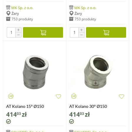
MK Sp. z o.o.
MK Sp. z o.o.
Żary
Żary
753 produkty
753 produkty
+
+
−
−
AT Kolano 15° Ø150
AT Kolano 30° Ø150
414
zł
414
zł
03
03