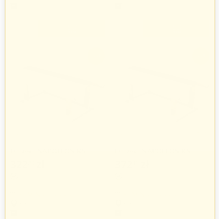
753 produkty
542 produkty
+
+
−
−
-35%
-35%
Daszek - NAPOLEON KS
Daszek - NAPOLEON KS
140x270mm
140x350mm
322
zł
372
zł
24
15
495
zł
572
zł
75
54
KOMINUS Sp. z o.o.
KOMINUS Sp. z o.o.
Kłaj
Kłaj
542 produkty
542 produkty