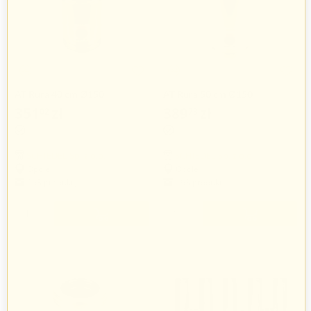
AT Rura 40 cm Ø150
AT Rura 50 cm Ø150
351
zł
389
zł
02
73
SCHIEDEL Sp. z o.o.
SCHIEDEL Sp. z o.o.
Opole
Opole
163 produkty
163 produkty
+
+
−
−