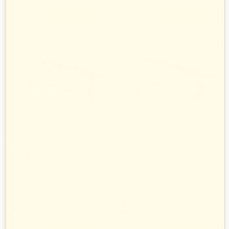
+
+
−
−
-35%
-35%
Daszek - NAPOLEON KS
Daszek - NAPOLEON KS
200x200mm
270x270mm
355
zł
418
zł
87
80
547
zł
644
zł
50
31
KOMINUS Sp. z o.o.
KOMINUS Sp. z o.o.
Kłaj
Kłaj
542 produkty
542 produkty
+
+