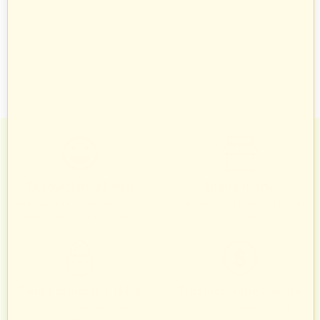
Napisz opinię
Zadowoleni Klienci
Znane marki
Zarządzanie zamówieniami odbywa
Sprawdzeni sprzedawcy i produkty
się automatycznie i intuicyjnie.
znanych marek.
Twój bezpieczny sklep
Zróżnicowane towary
Każdy, kto podejmie z nami
Prezentacja towarów jest