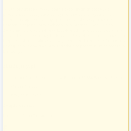
Towary te sprzedajemy w systemie bezpośrednich dostaw od
producentów i dystrybutorów. Dysponując specjalistyczną kadrą
informatyczną, stworzyliśmy oprogramowanie naszych pasaży
uruchamiając je na unikalnych adresach internetowych w Polsce.
Zatrudniamy profesjonalnie wykształconych handlowców z ogromnym
doświadczeniem w branży budowlanej. Pozwoliło to nam na nawiązanie
bezpośrednich kontaktów z największymi producentami w Polsce oraz
profesjonalne doradztwo przy sprzedaży na poszczególnych pasażach
branżowych.
zbudujmy.pl
Internet Code Sp. z o.o., ul. św. Rocha 4a, 35-330 Rzeszów, Polska
+48 533 413 005
info@zbudujmy.pl
Znajdziesz nas
Nasze pasaże na Facebooku