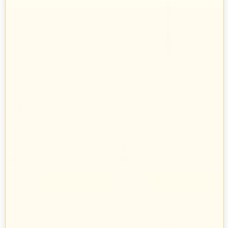
AT Rozeta Ø150
AT Rura 100 cm Ø150
161
zł
622
zł
70
07
SCHIEDEL Sp. z o.o.
SCHIEDEL Sp. z o.o.
Opole
Opole
163 produkty
163 produkty
+
+
−
−