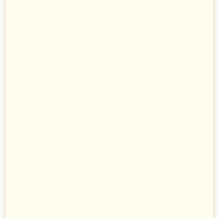
AT Przejście z systemu
AT Rozeta dwuczęściowa Ø150
jednościennego na system AT z
325
zł
192
zł
13
91
opaską Ø150
SCHIEDEL Sp. z o.o.
SCHIEDEL Sp. z o.o.
Opole
Opole
163 produkty
163 produkty
+
+
−
−