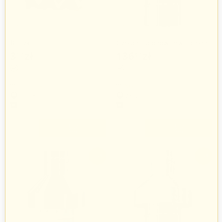
Blaszki
Czerpnia pionowa dwuścienna
MKPS Invest MK ŻARY Ø
3
zł
136
zł
57
87
182
zł
50
60/100mm
SCHIEDEL Sp. z o.o.
MK Sp. z o.o.
Opole
Żary
163 produkty
753 produkty
+
+
−
−
-25%
-25%