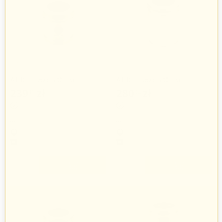
AT Rura 20 cm Ø150
AT Rura 30 cm Ø150
239
zł
280
zł
15
46
SCHIEDEL Sp. z o.o.
SCHIEDEL Sp. z o.o.
Opole
Opole
163 produkty
163 produkty
+
+
−
−