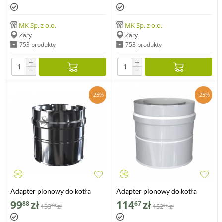
MK Sp. z o.o.
MK Sp. z o.o.
Żary
Żary
753 produkty
753 produkty
+
+
−
−
-25%
-25%
Adapter pionowy do kotła
Adapter pionowy do kotła
dwuścienny MKPS Invest MK
dwuścienny MKPS Invest MK
99
zł
114
zł
88
67
133
zł
152
zł
18
89
ŻARY Ø 100/150mm
ŻARY Ø 100/150mm biały