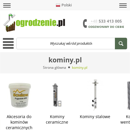
Polski
amknij
amknij menu
amknij menu
amknij menu
Menu
Otwór
+48
533 413 005
ODDZWONIMY DO CIEBIE
Menu
kominy.pl
Strona główna
kominy.pl
Akcesoria do
Kominy
Kominy stalowe
K
kominów
ceramiczne
went
ceramicznych