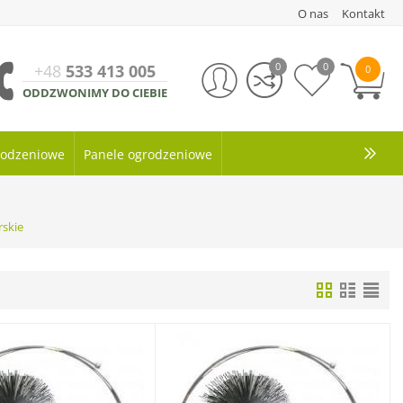
O nas
Kontakt
0
0
+48
533 413 005
0
ODDZWONIMY DO CIEBIE
grodzeniowe
Panele ogrodzeniowe
skie