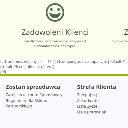
Zadowoleni Klienci
Zarządzanie zamówieniami odbywa się
Sprawdzen
automatycznie i intuicyjnie.
{if $runtime.company_id == 15 || ($company_data.company_id|default:0) =
{literal}
{/literal}
{literal}
{/literal}
{/if}
Zostań sprzedawcą
Strefa Klienta
Zarejestruj konto Sprzedawcy
Zaloguj się
Regulamin dla Sklepu
Załóż konto
Partnerskiego
Lista życzeń
Lista porównań