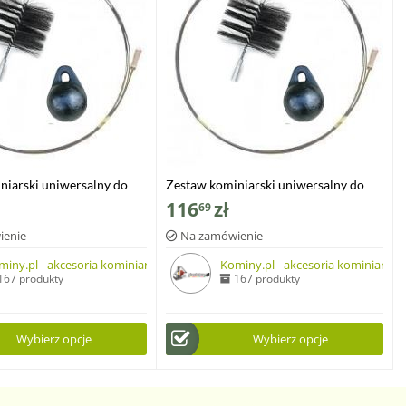
niarski uniwersalny do
Zestaw kominiarski uniwersalny do
od góry i od dołu szczotka
czyszczenia od góry i od dołu szczotka
116
zł
69
 2.6kg, dł. 9mb
z drutu, kula 2.6kg, dł.12mb
ienie
Na zamówienie
miny.pl - akcesoria kominiarskie
Kominy.pl - akcesoria kominiarskie
167 produkty
167 produkty
Wybierz opcje
Wybierz opcje