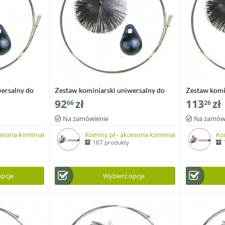
wersalny do
Zestaw kominiarski uniwersalny do
Zestaw komi
 dołu szczotka
czyszczenia od góry i od dołu szczotka
czyszczenia 
92
zł
113
zł
66
26
 9mb
z blaszki, kula 1.6kg, dł.12mb
z blaszki, ku
Na zamówienie
Na zamów
esoria kominiarskie
Kominy.pl - akcesoria kominiarskie
Ko
167 produkty
opcje
Wybierz opcje