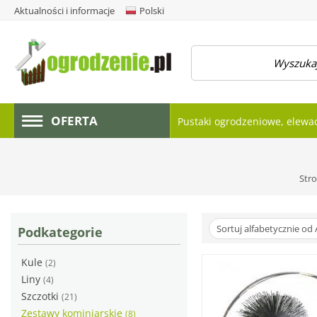
Aktualności i informacje
Polski
amknij menu
OFERTA
Pustaki ogrodzeniowe, elewa
Str
Sortuj alfabetycznie od 
Podkategorie
Kule
(2)
Liny
(4)
Szczotki
(21)
Zestawy kominiarskie
(8)