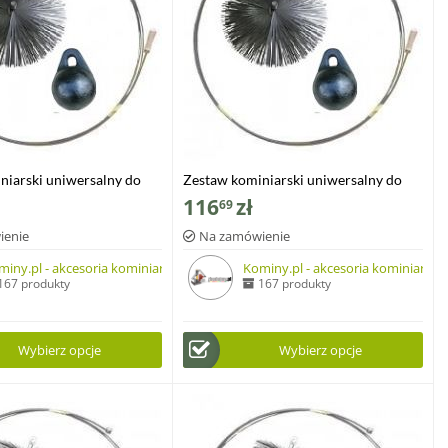
niarski uniwersalny do
Zestaw kominiarski uniwersalny do
od góry i od dołu szczotka
czyszczenia od góry i od dołu szczotka
116
zł
69
la 2.6kg, dł. 9mb
z blaszki, kula 2.6kg, dł.12mb
ienie
Na zamówienie
miny.pl - akcesoria kominiarskie
Kominy.pl - akcesoria kominiarskie
167 produkty
167 produkty
Wybierz opcje
Wybierz opcje