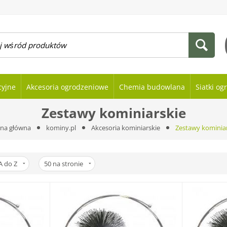
cyjne
Akcesoria ogrodzeniowe
Chemia budowlana
Siatki o
Zestawy kominiarskie
ona główna
kominy.pl
Akcesoria kominiarskie
Zestawy kominiar
A do Z
50
na stronie