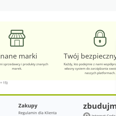
Znane marki
Twój bezpieczny
i sprzedawcy i produkty znanych
Każdy, kto podejmie z nami współpr
marek.
własny system do zarządzania swo
naszych platformach.
= 15}
zbudujm
Zakupy
Regulamin dla Klienta
Internet Code 