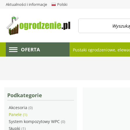
Aktualności i informacje
Polski
amknij menu
OFERTA
Pustaki ogrodzeniowe, elewa
Podkategorie
Akcesoria
(0)
Panele
(1)
System kompozytowy WPC
(0)
Słupki
(1)