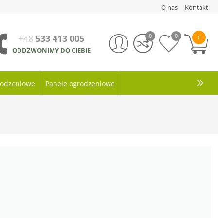
O nas
Kontakt
0
0
+48
533 413 005
0
ODDZWONIMY DO CIEBIE
grodzeniowe
Panele ogrodzeniowe