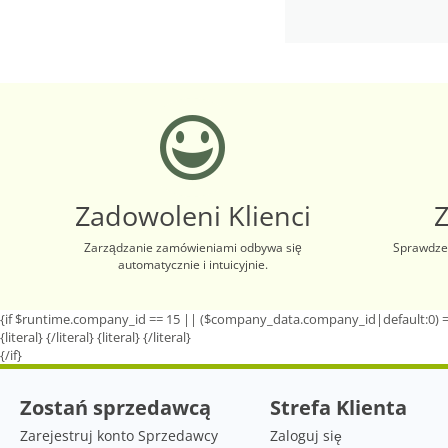
Zadowoleni Klienci
Zarządzanie zamówieniami odbywa się
Sprawdzen
automatycznie i intuicyjnie.
{if $runtime.company_id == 15 || ($company_data.company_id|default:0) =
{literal}
{/literal}
{literal}
{/literal}
{/if}
Zostań sprzedawcą
Strefa Klienta
Zarejestruj konto Sprzedawcy
Zaloguj się