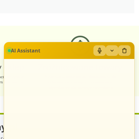
AI Assistant
 sklep
Zróżnicowane towary
acę, otrzymuje
Prezentacja towarów jest dopasowana do
im sklepem na
odpowiednich kategorii przypisanych
indywidualnie dla każdego sprzedawcy.
y.pl
Sp. z o.o., ul. św. Rocha 4a, 35-330 Rzeszów, Polska