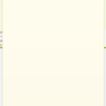
Twój bezpieczny sklep
Zróżnicowane towary
Każdy, kto podejmie z nami
Prezentacja towarów jest
współpracę, otrzymuje własny
dopasowana do odpowiednich
system do zarządzania swoim
kategorii przypisanych indywidualnie
sklepem na naszych platformach.
dla każdego sprzedawcy.
{if $runtime.company_id == 15 || ($company_data.company_id|default:0)
== 15}
{literal}
{/literal}
{literal}
{/literal}
{/if}
Zostań sprzedawcą
Strefa Klienta
Zakupy
Informacje
O nas