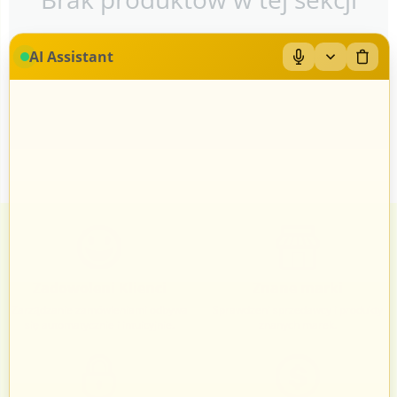
AI Assistant
Zadowoleni Klienci
Znane marki
Zarządzanie zamówieniami odbywa
Sprawdzeni sprzedawcy i produkty
się automatycznie i intuicyjnie.
znanych marek.