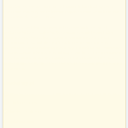
Prowadzimy sprzedaż towarów budowlanych, takich jak systemy
kominowe, materiały dociepleniowe i ogrodzeniowe, technika grzewcza
oraz osprzęt do domu i ogrodu.
Towary te sprzedajemy w systemie bezpośrednich dostaw od
producentów i dystrybutorów. Dysponując specjalistyczną kadrą
informatyczną, stworzyliśmy oprogramowanie naszych pasaży
uruchamiając je na unikalnych adresach internetowych w Polsce.
Zatrudniamy profesjonalnie wykształconych handlowców z ogromnym
doświadczeniem w branży budowlanej. Pozwoliło to nam na nawiązanie
bezpośrednich kontaktów z największymi producentami w Polsce oraz
profesjonalne doradztwo przy sprzedaży na poszczególnych pasażach
branżowych.
zbudujmy.pl
Internet Code Sp. z o.o., ul. św. Rocha 4a, 35-330 Rzeszów, Polska
+48 533 413 005
info@zbudujmy.pl
Znajdziesz nas