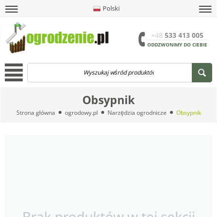
Polski
amknij
amknij menu
amknij menu
amknij menu
Menu
Otwór
+48
533 413 005
ODDZWONIMY DO CIEBIE
Menu
Obsypnik
Strona główna
ogrodowy.pl
Narzędzia ogrodnicze
Obsypnik
Brak produktów w tej sekcji