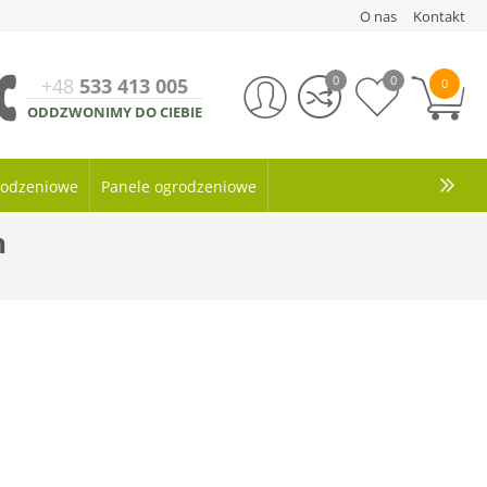
O nas
Kontakt
0
0
+48
533 413 005
0
ODDZWONIMY DO CIEBIE
grodzeniowe
Panele ogrodzeniowe
h