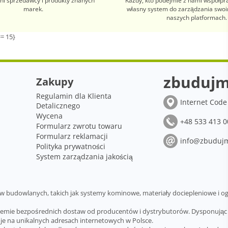
i sprzedawcy i produkty znanych
Każdy, kto podejmie z nami współpr
marek.
własny system do zarządzania swo
naszych platformach.
= 15}
zbudujm
Zakupy
Regulamin dla Klienta
Internet Code 
Detalicznego
Wycena
+48 533 413 0
Formularz zwrotu towaru
Formularz reklamacji
info@zbudujm
Polityka prywatności
System zarządzania jakością
budowlanych, takich jak systemy kominowe, materiały dociepleniowe i og
temie bezpośrednich dostaw od producentów i dystrybutorów. Dysponując 
je na unikalnych adresach internetowych w Polsce.