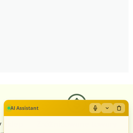
AI Assistant
 sklep
Zróżnicowane towary