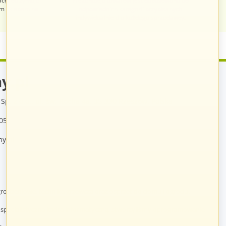
acę, otrzymuje
Prezentacja towarów jest dopasowana do
im sklepem na
odpowiednich kategorii przypisanych
indywidualnie dla każdego sprzedawcy.
y.pl
Sp. z o.o., ul. św. Rocha 4a, 35-330 Rzeszów, Polska
05
y.pl
rodzeniowe, technika grzewcza oraz osprzęt do domu i ogrodu.
specjalistyczną kadrą informatyczną, stworzyliśmy oprogramowanie