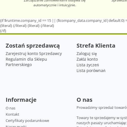
Zarządzanie zamówieniami odbywa się
Sprawdzen
automatycznie i intuicyjnie.
{if $runtime.company_id == 15 || ($company_data.company_id|default:0) =
{literal}
{/literal}
{literal}
{/literal}
{/if}
Zostań sprzedawcą
Strefa Klienta
Zarejestruj konto Sprzedawcy
Zaloguj się
Regulamin dla Sklepu
Załóż konto
Partnerskiego
Lista życzeń
Lista porównań
Informacje
O nas
Prowadzimy sprzedaż towarów 
O nas
Kontakt
Towary te sprzedajemy w sys
Certyfikaty podarunkowe
naszych pasaży uruchamiając 
Nasze marki