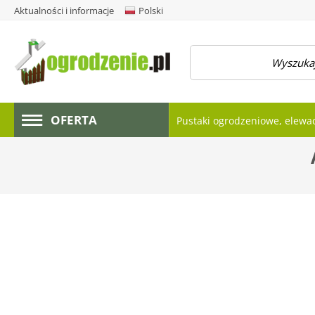
Aktualności i informacje
Polski
amknij menu
OFERTA
Pustaki ogrodzeniowe, elewa