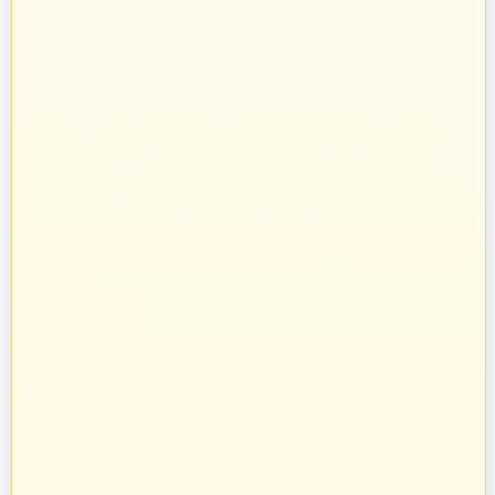
Prowadzimy sprzedaż towarów budowlanych, takich jak systemy
kominowe, materiały dociepleniowe i ogrodzeniowe, technika grzewcza
oraz osprzęt do domu i ogrodu.
Towary te sprzedajemy w systemie bezpośrednich dostaw od
producentów i dystrybutorów. Dysponując specjalistyczną kadrą
informatyczną, stworzyliśmy oprogramowanie naszych pasaży
uruchamiając je na unikalnych adresach internetowych w Polsce.
Zatrudniamy profesjonalnie wykształconych handlowców z ogromnym
doświadczeniem w branży budowlanej. Pozwoliło to nam na nawiązanie
bezpośrednich kontaktów z największymi producentami w Polsce oraz
profesjonalne doradztwo przy sprzedaży na poszczególnych pasażach
branżowych.
zbudujmy.pl
Internet Code Sp. z o.o., ul. św. Rocha 4a, 35-330 Rzeszów, Polska
+48 533 413 005
info@zbudujmy.pl
Znajdziesz nas