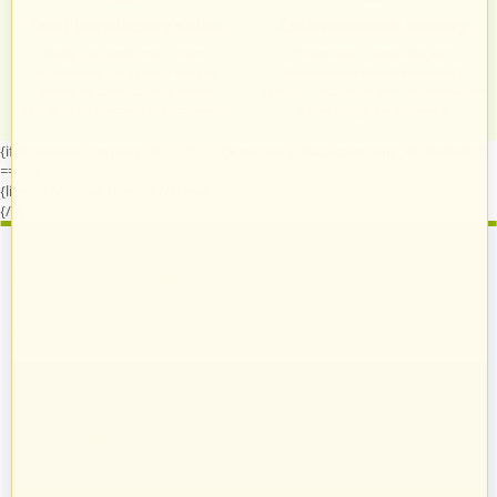
Twój bezpieczny sklep
Zróżnicowane towary
Każdy, kto podejmie z nami
Prezentacja towarów jest
współpracę, otrzymuje własny
dopasowana do odpowiednich
system do zarządzania swoim
kategorii przypisanych indywidualnie
sklepem na naszych platformach.
dla każdego sprzedawcy.
{if $runtime.company_id == 15 || ($company_data.company_id|default:0)
== 15}
{literal}
{/literal}
{literal}
{/literal}
{/if}
Zostań sprzedawcą
Strefa Klienta
Zakupy
Informacje
O nas