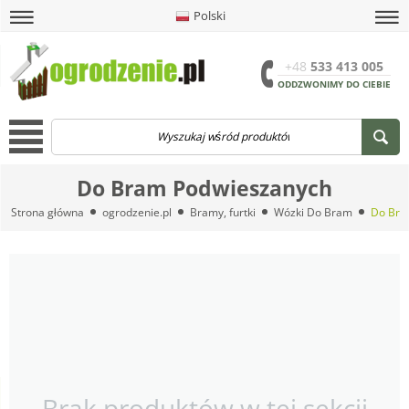
Polski
amknij
amknij menu
amknij menu
amknij menu
Menu
Otwór
+48
533 413 005
ODDZWONIMY DO CIEBIE
Menu
Do Bram Podwieszanych
Strona główna
ogrodzenie.pl
Bramy, furtki
Wózki Do Bram
Do Bra
Brak produktów w tej sekcji