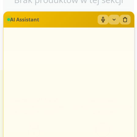
AI Assistant
Zadowoleni Klienci
Znane marki
Zarządzanie zamówieniami odbywa
Sprawdzeni sprzedawcy i produkty
się automatycznie i intuicyjnie.
znanych marek.