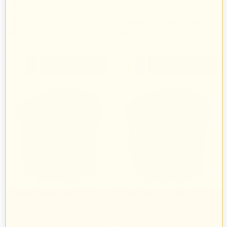
Kreisel Technika Budowlana Sp. z o.o.
Kreisel Technika Budowlana Sp. z o.o.
78 produkty
78 produkty
+
+
−
−
Kreisel klej do płytek MULTI
Kreisel klej do płytek MULTI
111, 15 kg
111, 7 kg
153
zł
73
zł
90
65