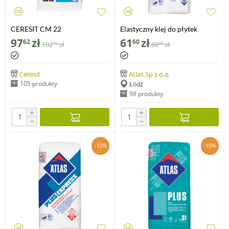
CERESIT CM 22
Elastyczny klej do płytek
wysokoelastyczna zaprawa
ATLAS ELASTYK, 25 kg
97
zł
61
zł
62
60
102
zł
68
zł
76
45
klejąca do klejenia płyt
wielkoformatowych, 20 kg
Ceresit
Atlas Sp z o.o.
105 produkty
Łódź
98 produkty
+
+
−
−
-10%
-10%