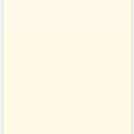
Zakupy
Informacje
O nas
Prowadzimy sprzedaż towarów budowlanych, takich jak systemy
kominowe, materiały dociepleniowe i ogrodzeniowe, technika grzewcza
oraz osprzęt do domu i ogrodu.
Towary te sprzedajemy w systemie bezpośrednich dostaw od
producentów i dystrybutorów. Dysponując specjalistyczną kadrą
informatyczną, stworzyliśmy oprogramowanie naszych pasaży
uruchamiając je na unikalnych adresach internetowych w Polsce.
Zatrudniamy profesjonalnie wykształconych handlowców z ogromnym
doświadczeniem w branży budowlanej. Pozwoliło to nam na nawiązanie
bezpośrednich kontaktów z największymi producentami w Polsce oraz
profesjonalne doradztwo przy sprzedaży na poszczególnych pasażach
branżowych.
zbudujmy.pl