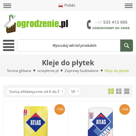
Polski
amknij
amknij menu
amknij menu
amknij menu
Menu
Otwór
+48
533 413 005
ODDZWONIMY DO CIEBIE
Menu
Kleje do płytek
Strona główna
ocieplenie.pl
Zaprawy budowlane
Kleje do płytek
Sortuj alfabetycznie od A do Z
50
-10%
-10%