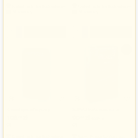
Kreisel Technika Budowlana Sp. z o.o.
Kreisel Technika Budowlana Sp. z o.o.
78 produkty
78 produkty
+
+
−
−
-10%
Kreisel specjalistyczny,
SOPRO biała, elastyczna
odkształcalny klej do
zaprawa klejowa FF 455, 25 kg
108
zł
90
zł
24
33
100
zł
37
przyklejania wszelkich
rodzajów płytek EXPERT 3, 25
kg
Kreisel Technika Budowlana Sp. z o.o.
Sopro Polska Spółka z o.o.