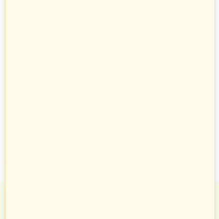
SOPRO zaprawa klejowa
szybkowiążąca FF 451, 25 kg
118
zł
63
131
zł
81
Sopro Polska Spółka z o.o.
162 produkty
+
−