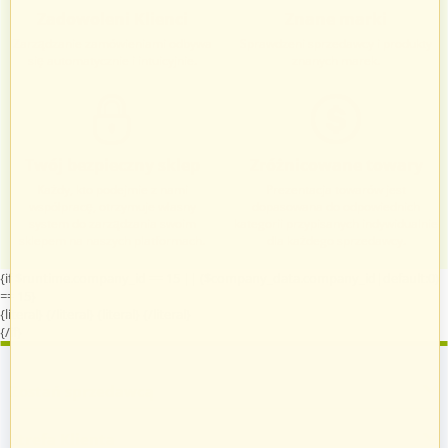
Zadowoleni Klienci
Znane marki
Zarządzanie zamówieniami odbywa
Sprawdzeni sprzedawcy i produkty
się automatycznie i intuicyjnie.
znanych marek.
Twój bezpieczny sklep
Zróżnicowane towary
Każdy, kto podejmie z nami
Prezentacja towarów jest
współpracę, otrzymuje własny
dopasowana do odpowiednich
system do zarządzania swoim
kategorii przypisanych indywidualnie
sklepem na naszych platformach.
dla każdego sprzedawcy.
{if $runtime.company_id == 15 || ($company_data.company_id|default:0)
== 15}
{literal}
{/literal}
{literal}
{/literal}
{/if}
Zostań sprzedawcą
Strefa Klienta