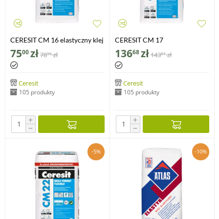
CERESIT CM 16 elastyczny klej
CERESIT CM 17
do płytek, 25 kg
wysokoelastyczny klej do
75
zł
136
zł
00
68
78
zł
143
zł
95
87
płytek, 25 kg
Ceresit
Ceresit
105 produkty
105 produkty
+
+
−
−
-5%
-10%