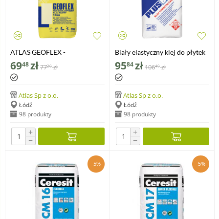
ATLAS GEOFLEX -
Biały elastyczny klej do płytek
wysokoelastyczny klej żelowy
ATLAS PLUS BIAŁY, 25 kg
69
zł
95
zł
48
84
77
zł
106
zł
20
49
2-15 mm
Atlas Sp z o.o.
Atlas Sp z o.o.
Łódź
Łódź
98 produkty
98 produkty
+
+
−
−
-5%
-5%