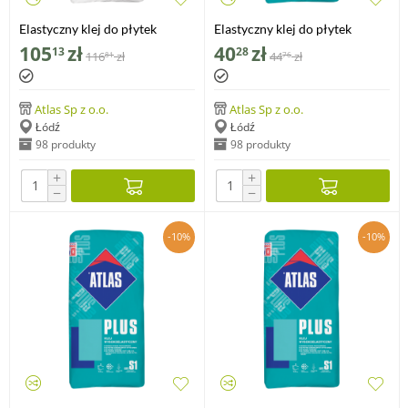
Elastyczny klej do płytek
Elastyczny klej do płytek
ATLAS PLUS EXPRESS, 25 kg
ATLAS PLUS, 5 kg
105
zł
40
zł
13
28
116
zł
44
zł
81
76
Atlas Sp z o.o.
Atlas Sp z o.o.
Łódź
Łódź
98 produkty
98 produkty
+
+
−
−
-10%
-10%