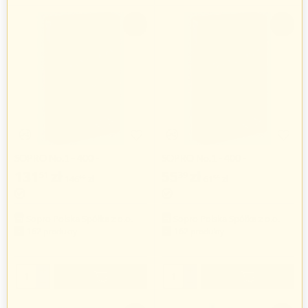
-10%
-10%
SOPRO No.1 - 400 -
SOPRO No.1 - 400 -
wysokoelastyczny klej do
wysokoelastyczny klej do
131
zł
55
zł
51
39
146
zł
61
zł
12
55
płytek, 25 kg
płytek, 5 kg
Sopro Polska Spółka z o.o.
Sopro Polska Spółka z o.o.
162 produkty
162 produkty
+
+
−
−