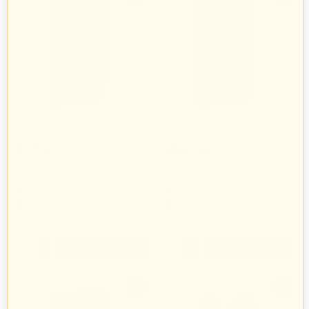
Botament M54 FM
Botament M56 Speed
81
zł
368
zł
70
43
84
zł
379
zł
23
82
Botament
Botament
267 produkty
267 produkty
+
+
−
−
-3%
-3%