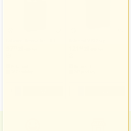
Botament Renovation HB 1
Botament V90 25kg
97
zł
121
zł
37
58
100
zł
125
zł
38
34
Botament
Botament
267 produkty
267 produkty
+
+
−
−