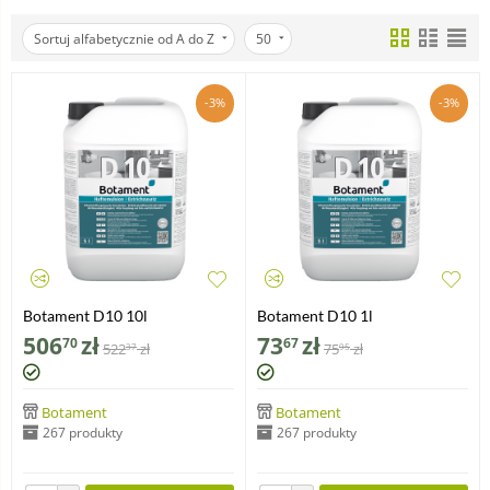
Sortuj alfabetycznie od A do Z
50
-3%
-3%
Botament D10 10l
Botament D10 1l
506
zł
73
zł
70
67
522
zł
75
zł
37
95
Botament
Botament
267 produkty
267 produkty