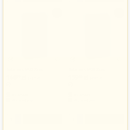
-3%
-3%
Botament M03 25kg
Botament M06 25kg
146
zł
159
zł
90
05
151
zł
163
zł
44
97
Botament
Botament
267 produkty
267 produkty
+
+
−
−