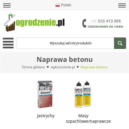
Polski
amknij
amknij menu
amknij menu
amknij menu
Menu
Otwór
+48
533 413 005
ODDZWONIMY DO CIEBIE
Menu
Naprawa betonu
Strona główna
wykonczenie.pl
Naprawa betonu
Jastrychy
Masy
szpachlowe/naprawcze