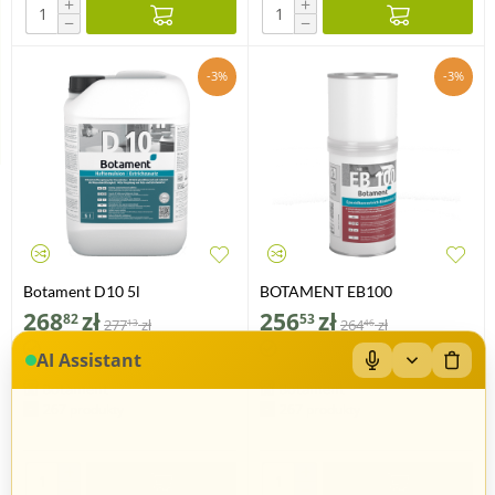
+
+
−
−
-3%
-3%
Botament D10 5l
BOTAMENT EB100
BOTASCREED 1 kg
268
zł
256
zł
82
53
277
zł
264
zł
13
46
AI Assistant
Botament
Botament
267 produkty
267 produkty
+
+
−
−