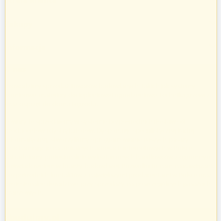
Zakupy
Informacje
O nas
Prowadzimy sprzedaż towarów budowlanych, takich jak systemy
kominowe, materiały dociepleniowe i ogrodzeniowe, technika grzewcza
oraz osprzęt do domu i ogrodu.
Towary te sprzedajemy w systemie bezpośrednich dostaw od
producentów i dystrybutorów. Dysponując specjalistyczną kadrą
informatyczną, stworzyliśmy oprogramowanie naszych pasaży
uruchamiając je na unikalnych adresach internetowych w Polsce.
Zatrudniamy profesjonalnie wykształconych handlowców z ogromnym
doświadczeniem w branży budowlanej. Pozwoliło to nam na nawiązanie
bezpośrednich kontaktów z największymi producentami w Polsce oraz
profesjonalne doradztwo przy sprzedaży na poszczególnych pasażach
branżowych.
zbudujmy.pl