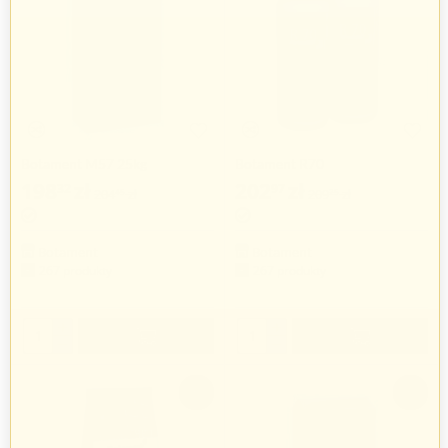
Botament M57 25kg
Botament R70
198
zł
202
zł
32
97
204
zł
209
zł
45
25
Botament
Botament
267 produkty
267 produkty
+
+
−
−
-3%
-3%