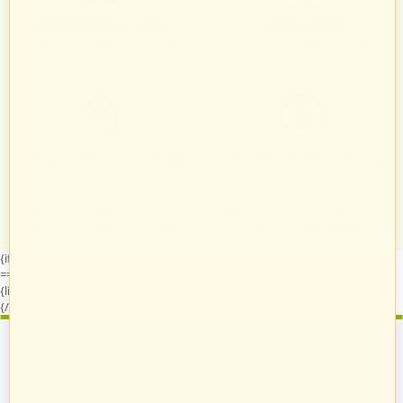
Zadowoleni Klienci
Znane marki
Zarządzanie zamówieniami odbywa
Sprawdzeni sprzedawcy i produkty
się automatycznie i intuicyjnie.
znanych marek.
Twój bezpieczny sklep
Zróżnicowane towary
Każdy, kto podejmie z nami
Prezentacja towarów jest
współpracę, otrzymuje własny
dopasowana do odpowiednich
system do zarządzania swoim
kategorii przypisanych indywidualnie
sklepem na naszych platformach.
dla każdego sprzedawcy.
{if $runtime.company_id == 15 || ($company_data.company_id|default:0)
== 15}
{literal}
{/literal}
{literal}
{/literal}
{/if}
Zostań sprzedawcą
Strefa Klienta