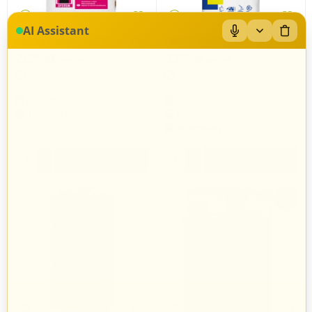
AI Assistant
Klej do styropianu Ceresit ZS
Klej do styropianu i siatki Atlas
25kg
Grawis U, 25kg
26
zł
37
zł
56
20
27
zł
41
zł
96
33
Ceresit
Atlas Sp z o.o.
105 produkty
Łódź
98 produkty
+
+
−
−
-22%