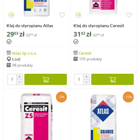
Klej do styropianu Atlas
Klej do styropianu Ceresit
Grawis S, 25kg
CT83 25kg
29
zł
31
zł
03
02
32
zł
32
zł
26
65
Atlas Sp z o.o.
Ceresit
105 produkty
Łódź
98 produkty
+
+
−
−
-5%
-10%