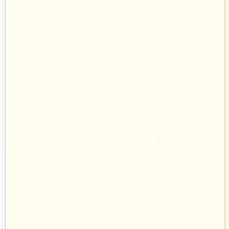
Klej do styropianu Kreisel
Klej do styropianu Termo
Lepstyr 210, 25kg
Organika TO KS 25kg
36
zł
25
zł
29
22
32
zł
33
Kreisel Technika Budowlana Sp. z o.o.
Termo Organika Sp. z o.o.
78 produkty
Kraków
59 produkty
+
+
−
−
-5%
-22%