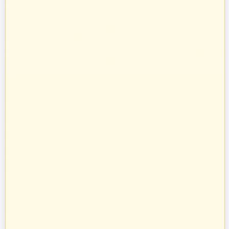
Towary te sprzedajemy w systemie bezpośrednich dostaw od
producentów i dystrybutorów. Dysponując specjalistyczną kadrą
informatyczną, stworzyliśmy oprogramowanie naszych pasaży
uruchamiając je na unikalnych adresach internetowych w Polsce.
Zatrudniamy profesjonalnie wykształconych handlowców z ogromnym
doświadczeniem w branży budowlanej. Pozwoliło to nam na nawiązanie
bezpośrednich kontaktów z największymi producentami w Polsce oraz
profesjonalne doradztwo przy sprzedaży na poszczególnych pasażach
branżowych.
zbudujmy.pl
Internet Code Sp. z o.o., ul. św. Rocha 4a, 35-330 Rzeszów, Polska
+48 533 413 005
info@zbudujmy.pl
Znajdziesz nas
Nasze pasaże na Facebooku