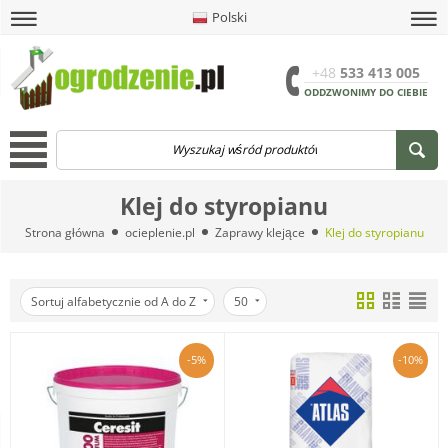
Polski
amknij
amknij menu
amknij menu
amknij menu
Menu
Otwór
+48
533 413 005
ODDZWONIMY DO CIEBIE
Menu
Klej do styropianu
Strona główna
ocieplenie.pl
Zaprawy klejące
Klej do styropianu
Sortuj alfabetycznie od A do Z
50
-5%
-10%