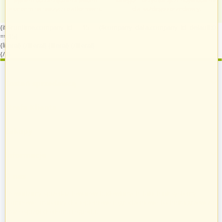
system do zarządzania swoim
kategorii przypisanych indywidualnie
sklepem na naszych platformach.
dla każdego sprzedawcy.
{if $runtime.company_id == 15 || ($company_data.company_id|default:0)
== 15}
{literal}
{/literal}
{literal}
{/literal}
{/if}
Zostań sprzedawcą
Strefa Klienta
Zakupy
Informacje
O nas
Prowadzimy sprzedaż towarów budowlanych, takich jak systemy
kominowe, materiały dociepleniowe i ogrodzeniowe, technika grzewcza
oraz osprzęt do domu i ogrodu.