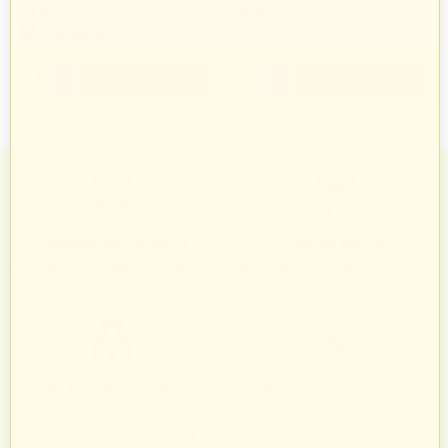
105 produkty
Kraków
59 produkty
+
+
−
−
Zadowoleni Klienci
Znane marki
Zarządzanie zamówieniami odbywa
Sprawdzeni sprzedawcy i produkty
się automatycznie i intuicyjnie.
znanych marek.
Twój bezpieczny sklep
Zróżnicowane towary
Każdy, kto podejmie z nami
Prezentacja towarów jest
współpracę, otrzymuje własny
dopasowana do odpowiednich