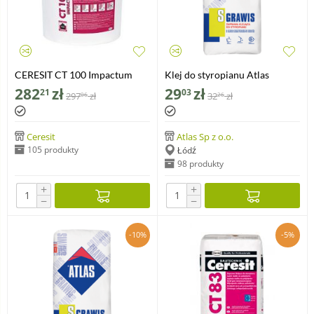
CERESIT CT 100 Impactum
Klej do styropianu Atlas
dyspersyjna jednoskładnikowa
Grawis S, 25kg
282
zł
29
zł
21
03
297
zł
32
zł
06
26
elastyczna masa klejowo-
szpachlowa 25 kg
Ceresit
Atlas Sp z o.o.
105 produkty
Łódź
98 produkty
+
+
−
−
-10%
-5%