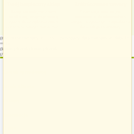
Twój bezpieczny sklep
Zróżnicowane towary
Każdy, kto podejmie z nami
Prezentacja towarów jest
współpracę, otrzymuje własny
dopasowana do odpowiednich
system do zarządzania swoim
kategorii przypisanych indywidualnie
sklepem na naszych platformach.
dla każdego sprzedawcy.
{if $runtime.company_id == 15 || ($company_data.company_id|default:0)
== 15}
{literal}
{/literal}
{literal}
{/literal}
{/if}
Zostań sprzedawcą
Strefa Klienta
Zakupy
Informacje
O nas