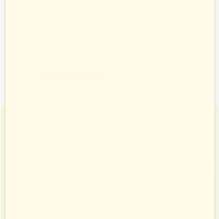
2.094
zł
93
2.159
zł
72
Botament
267 produkty
+
−
Zadowoleni Klienci
Znane marki
Zarządzanie zamówieniami odbywa
Sprawdzeni sprzedawcy i produkty
się automatycznie i intuicyjnie.
znanych marek.