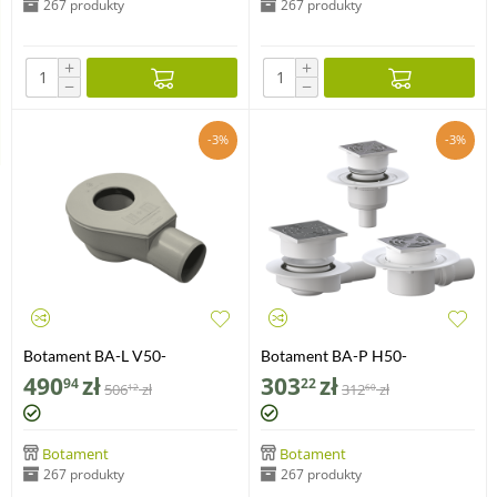
267 produkty
267 produkty
+
+
−
−
-3%
-3%
Botament BA-L V50-
Botament BA-P H50-
VERTIKAL
HORIZONTAL
490
zł
303
zł
94
22
506
zł
312
zł
12
60
Botament
Botament
267 produkty
267 produkty