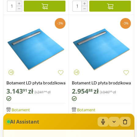
+
+
−
−
-3%
-3%
Botament LD płyta brodzikowa
Botament LD płyta brodzikowa
z odpływem liniowym -
z odpływem liniowym -
3.143
zł
2.954
zł
91
88
3.241
zł
3.046
zł
14
27
czterospadowa 4S 1200x1000
czterospadowa 4S 1200x900
(40 mm)
(40 mm)
Botament
Botament
267 produkty
267 produkty
AI Assistant
+
+