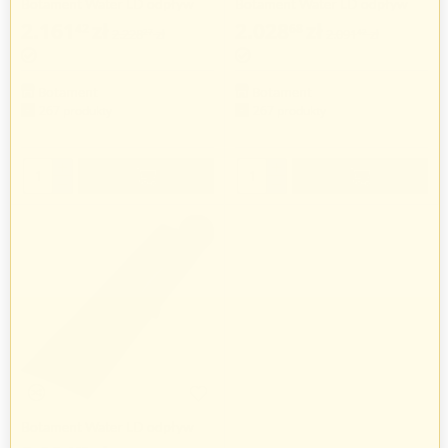
Botament Water LD odpływ
Botament Water LD odpływ
liniowy 1000 mm
liniowy 800 mm
2.161
zł
2.028
zł
42
68
2.228
zł
2.091
zł
27
42
Botament
Botament
267 produkty
267 produkty
+
+
−
−
-3%
Botament Water LD odpływ
liniowy 900 mm