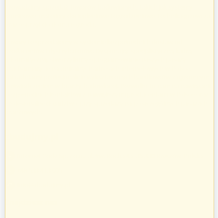
Prowadzimy sprzedaż towarów budowlanych, takich jak systemy
kominowe, materiały dociepleniowe i ogrodzeniowe, technika grzewcza
oraz osprzęt do domu i ogrodu.
Towary te sprzedajemy w systemie bezpośrednich dostaw od
producentów i dystrybutorów. Dysponując specjalistyczną kadrą
informatyczną, stworzyliśmy oprogramowanie naszych pasaży
uruchamiając je na unikalnych adresach internetowych w Polsce.
Zatrudniamy profesjonalnie wykształconych handlowców z ogromnym
doświadczeniem w branży budowlanej. Pozwoliło to nam na nawiązanie
bezpośrednich kontaktów z największymi producentami w Polsce oraz
profesjonalne doradztwo przy sprzedaży na poszczególnych pasażach
branżowych.
zbudujmy.pl
Internet Code Sp. z o.o., ul. św. Rocha 4a, 35-330 Rzeszów, Polska
+48 533 413 005
info@zbudujmy.pl
Znajdziesz nas