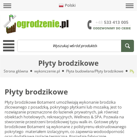
Polski
amknij
amknij menu
amknij menu
amknij menu
Menu
Otwór
+48
533 413 005
ODDZWONIMY DO CIEBIE
Menu
Płyty brodzikowe
Strona główna
wykonczenie.pl
Płyta budowlana/Płyty brodzikowe
Płyt
Płyty brodzikowe
Płyty brodzikowe Botament umożliwiają wykonanie brodzika
zlicowanego z posadzką, pokrytego płytkami lub mozaiką. Jest to
rozwiązanie przeznaczone do łazienek prywatnych, jak również
obiektach hotelowych, rekreacyjnych, Wellness & SPA. Pozwala na
stworzenie przestrzeni brodzikowej typu walk-in. Gotowe płyty
brodzikowe Botament są wykonane z polistyrenu ekstrudowanego
pokrytego materiałem izolacyjnym, co zapewnia wodoodporność
oraz dodatkową izolację termiczną. Posiadają fabrycznie