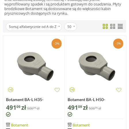
wyprofilowany spadek i są produktem gotowym do osadzenia. Płyty
brodzikowe Botament są dostosowane są do większości kabin
prysznicowych dostępnych na rynku.
Sortuj alfabetycznie od A do Z
50
-3%
-3%
Botament BA-L H35-
Botament BA-L H50-
HORIZONTAL
HORIZONTAL
491
zł
491
zł
09
09
506
zł
506
zł
28
28
Botament
Botament