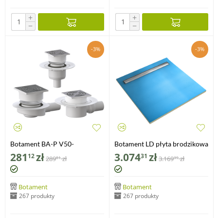
+
+
−
−
-3%
-3%
Botament BA-P V50-
Botament LD płyta brodzikowa
VERTIKAL
z odpływem liniowym -
281
zł
3.074
zł
12
31
289
zł
3.169
zł
81
39
czterospadowa 4S 1000x1000
(30 mm)
Botament
Botament
267 produkty
267 produkty